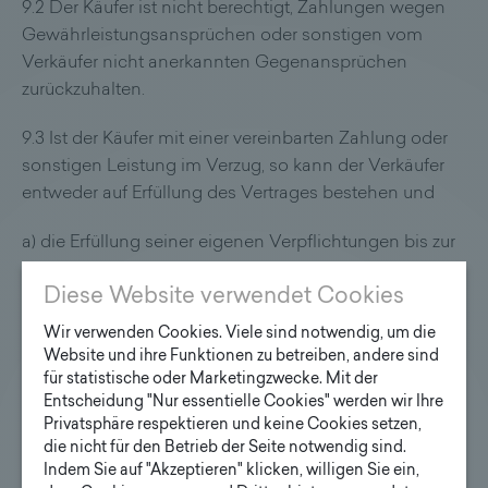
9.2 Der Käufer ist nicht berechtigt, Zahlungen wegen
Gewährleistungsansprüchen oder sonstigen vom
Verkäufer nicht anerkannten Gegenansprüchen
zurückzuhalten.
9.3 Ist der Käufer mit einer vereinbarten Zahlung oder
sonstigen Leistung im Verzug, so kann der Verkäufer
entweder auf Erfüllung des Vertrages bestehen und
a) die Erfüllung seiner eigenen Verpflichtungen bis zur
Begleichung der rückständigen Zahlungen oder
Diese Website verwendet Cookies
sonstigen Leistungen aufschieben,
Wir verwenden Cookies. Viele sind notwendig, um die
b) eine angemessene Verlängerung der Lieferfrist in
Website und ihre Funktionen zu betreiben, andere sind
Anspruch nehmen,
für statistische oder Marketingzwecke. Mit der
Entscheidung "Nur essentielle Cookies" werden wir Ihre
c) den ganzen noch offenen Kaufpreis fällig stellen,
Privatsphäre respektieren und keine Cookies setzen,
die nicht für den Betrieb der Seite notwendig sind.
d) sofern aufseiten des Käufers kein Entlastungsgrund
Indem Sie auf "Akzeptieren" klicken, willigen Sie ein,