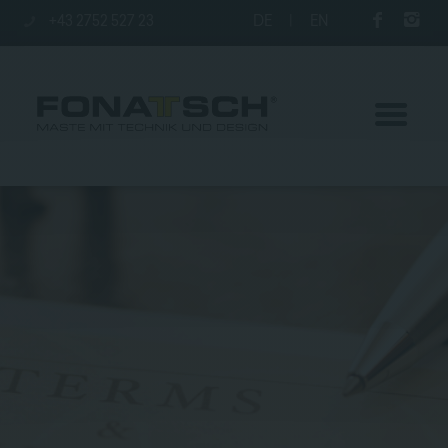
+43 2752 527 23
DE
|
EN
Aktuelles
Maste
station
Unternehmen