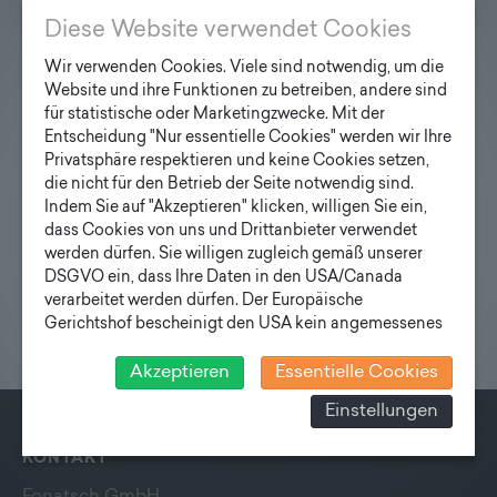
Diese Website verwendet Cookies
Wir verwenden Cookies. Viele sind notwendig, um die
Website und ihre Funktionen zu betreiben, andere sind
für statistische oder Marketingzwecke. Mit der
Entscheidung "Nur essentielle Cookies" werden wir Ihre
Privatsphäre respektieren und keine Cookies setzen,
Aluminiummaste
die nicht für den Betrieb der Seite notwendig sind.
Indem Sie auf "Akzeptieren" klicken, willigen Sie ein,
Zur Broschüre "Lieferprogramm Aluminiummaste"
dass Cookies von uns und Drittanbieter verwendet
werden dürfen. Sie willigen zugleich gemäß unserer
DSGVO ein, dass Ihre Daten in den USA/Canada
verarbeitet werden dürfen. Der Europäische
Gerichtshof bescheinigt den USA kein angemessenes
Datenschutzniveau. Es besteht daher insbesondere das
Risiko, dass ihre Daten durch US-Behörden, zu
Akzeptieren
Essentielle Cookies
Kontroll- und zu Überwachungszwecken, verarbeitet
Einstellungen
werden und dagegen keine wirksamen Rechtsbehelfe
erhoben werden können. Zudem finden Sie am
KONTAKT
Bildschirmrand ein Cookie-Icon wo Sie jederzeit Ihre
Einwilligung widerrufen und Widerspruch ausüben.