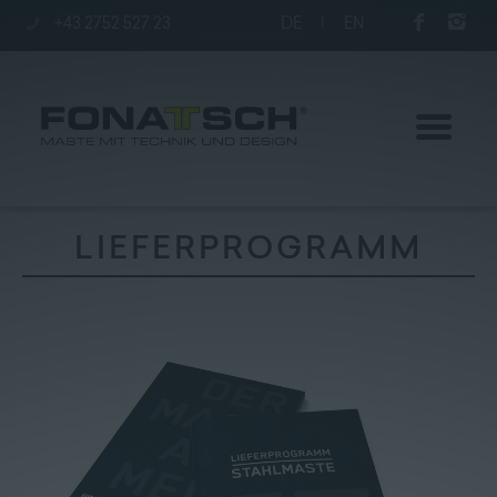
+43 2752 527 23
DE
|
EN
LIEFERPROGRAMM
Aktuelles
Maste
station
Unternehmen