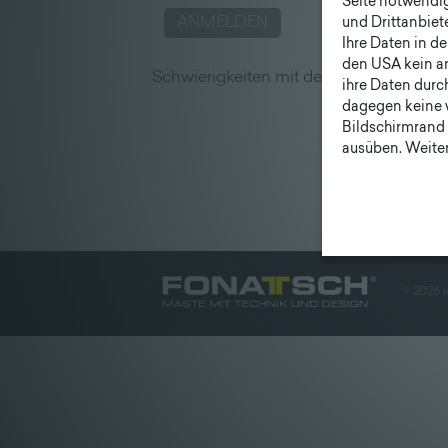
Seite notwendig 
und Drittanbiet
Ihre Daten in d
den USA kein a
Schwierigkeiten mit dem Anmelden?
Hi
ihre Daten durc
dagegen keine 
Bildschirmrand 
ausüben. Weiter
©
2026