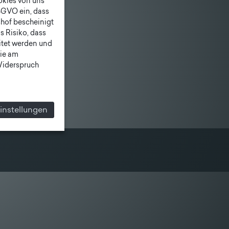
ookies von uns
SGVO ein, dass
shof bescheinigt
 Risiko, dass
itet werden und
ie am
 Widerspruch
instellungen