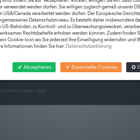
sind. Indem Sie auf "Akzeptieren" klicken, willigen Sie ein, dass C
er verwendet werden dürfen. Sie willigen zugleich gemäß unserer D
en USA/Canada verarbeitet werden dürfen. Der Europäische Gericht
ngemessenes Datenschutzniveau. Es besteht daher insbesondere das
lfe erhalten
.
h US-Behörden, zu Kontroll- und zu Überwachungszwecken, verarbe
wirksamen Rechtsbehelfe erhoben werden können. Zudem finden S
ein Cookie-Icon wo Sie jederzeit Ihre Einwilligung widerrufen und
e Infomationen finden Sie hier:
Datenschutzerklärung
Akzeptieren
Essentielle Cookies
E
»
FONATSCH GmbH · Melk
«