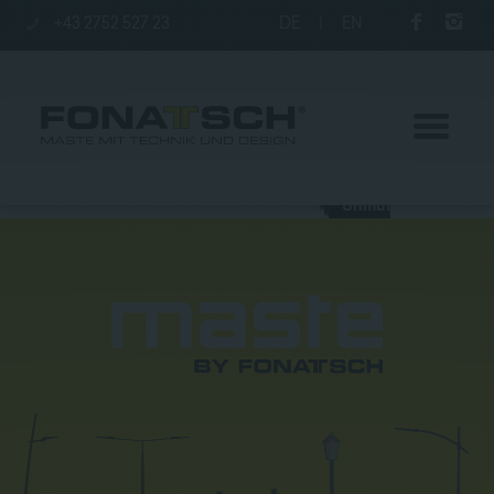
+43 2752 527 23
DE
|
EN
Aktuelles
Maste
station
Unternehmen