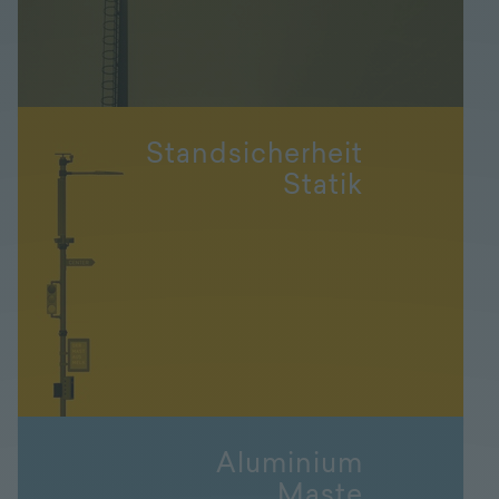
Standsicherheit
Statik
Aluminium
Maste