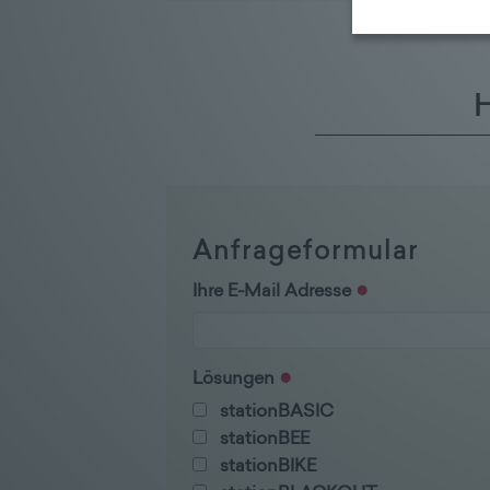
H
Anfrageformular
Ihre E-Mail Adresse
Lösungen
stationBASIC
stationBEE
stationBIKE