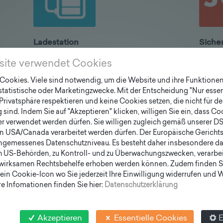
Ladestation
Sicher
r
für E-Bike, E-Scooter,...
SOS
site verwendet Cookies
, von
für Handys
Kar
ookies. Viele sind notwendig, um die Website und ihre Funktionen 
. 6 - 8
Ers
 statistische oder Marketingzwecke. Mit der Entscheidung "Nur essen
Defr
Privatsphäre respektieren und keine Cookies setzen, die nicht für de
sind. Indem Sie auf "Akzeptieren" klicken, willigen Sie ein, dass C
Gewus
er verwendet werden dürfen. Sie willigen zugleich gemäß unserer D
Sie w
en USA/Canada verarbeitet werden dürfen. Der Europäische Gericht
ngemessenes Datenschutzniveau. Es besteht daher insbesondere das
Oder e
h US-Behörden, zu Kontroll- und zu Überwachungszwecken, verarbe
Besch
wirksamen Rechtsbehelfe erhoben werden können. Zudem finden S
Gern a
ein Cookie-Icon wo Sie jederzeit Ihre Einwilligung widerrufen und
e Infomationen finden Sie hier:
Datenschutzerklärung
Akzeptieren
Essentielle Cookies
E