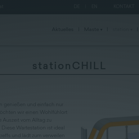
at
DE
|
EN
KONTAKT
Aktuelles
|
Maste
|
station
|
stationCHILL
n genießen und einfach nur
chten wir einen Wohlfühlort
e Auszeit vom Alltag zu
 Diese Wartestation ist ideal
reffs und lädt zum verweilen