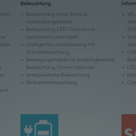
Beleuchtung
Infor
osten
Beleuchtung ohne Strom &
WLA
Verkabelungskosten
Ver
Beleuchtung: LED-Technik mit
21:
use
optimierter Linsenoptik
Vor
etzen
intelligente Lichtsteuerung mit
Ver
Grundbeleuchtung
USB
Bewegungsmelder für bedarfsgerechte
Bat
e
Beleuchtung, Dimm-Optionen
LED
es
energieautarke Beleuchtung
kle
Ambientebeleuchtung
City
bank