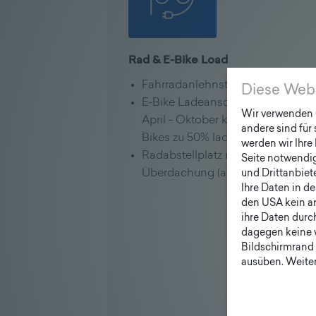
Rad & E-Bike Load
Fahrradanlehnständer für 4 Räde
Diese Web
E-Bike Ladeanschluss für 2 Räder
Wir verwenden C
April - Oktober können pro Tag ca
andere sind für
Bikes zu 50% laden
werden wir Ihre 
Radabstellplatz mit oder ohne
Seite notwendig 
Überdachung (auf Anfrage)
und Drittanbiet
Ihre Daten in d
den USA kein a
ihre Daten durc
dagegen keine 
Bildschirmrand 
ausüben. Weiter