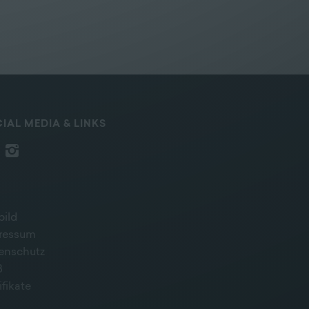
IAL MEDIA & LINKS
bild
ressum
enschutz
B
ifikate