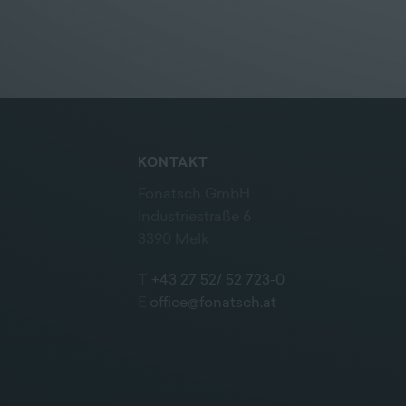
KONTAKT
Fonatsch GmbH
Industriestraße 6
3390 Melk
T
+43 27 52/ 52 723-0
E
office@fonatsch.at