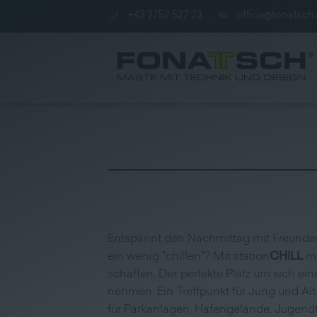
+43 2752 527 23
office@fonatsch.
Aktuelles
|
Maste
Entspannt den Nachmittag mit Freunde
|
ein wenig "chillen"? Mit station
CHILL
mö
station
schaffen. Der perfekte Platz um sich ein
nehmen. Ein Treffpunkt für Jung und Alt.
|
für Parkanlagen, Hafengelände, Jugendt