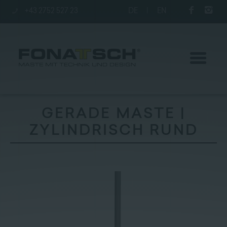
+43 2752 527 23
DE
|
EN
GERADE MASTE |
ZYLINDRISCH RUND
Aktuelles
Maste
station
Unternehmen