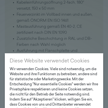
Kabeleinführungsöffnung 2-fach, 180°
versetzt, 150 x 50 mm
Feuerverzinkt im Vollbad innen und außen,
gemäß ÖNORM EN ISO 1461
Mastausführung gemäß EN 40-2, CE
zertifiziert nach DIN EN 1090
Zusätzliche Beschichtung in RAL und DB-
Farben nach Wahl möglich
Ausführung mit Flanschplatte und
Ankerkorb auf Wunsch möglich
Diese Website verwendet Cookies
Anwendung:
Wir verwenden Cookies. Viele sind notwendig, um die
Geignet für die Montage aller handelsüblichen
Website und ihre Funktionen zu betreiben, andere sind
für statistische oder Marketingzwecke. Mit der
Leuchten.
Entscheidung "Nur essentielle Cookies" werden wir Ihre
Privatsphäre respektieren und keine Cookies setzen,
Wir stellen Ihnen hier bald weitere
die nicht für den Betrieb der Seite notwendig sind.
Informationen zum Download zur Verfügung:
Indem Sie auf "Akzeptieren" klicken, willigen Sie ein,
dass Cookies von uns und Drittanbieter verwendet
Technische Beschreibung