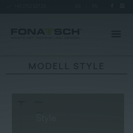
+43 2752 527 23
DE
|
EN
MODELL STYLE
Aktuelles
Maste
station
Unternehmen