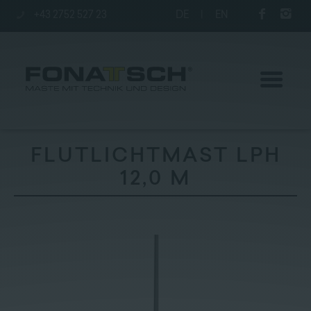
+43 2752 527 23
DE
|
EN
FLUTLICHTMAST LPH
12,0 M
Aktuelles
Maste
station
Unternehmen