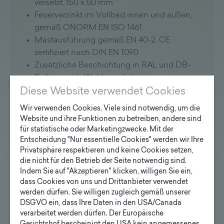
versetzt, 150 x 50 mm
Feuerverzinkt im Vollbad innen und außen,
gemäß ÖNORM EN ISO 1461
Mastausführung gemäß EN 40-2, CE
zertifiziert nach DIN EN 1090
Zusätzliche Beschichtung in RAL und DB-
Farben nach Wahl möglich
Ausführung mit Flanschplatte und
Diese Website verwendet Cookies
Ankerkorb auf Wunsch möglich
Wir verwenden Cookies. Viele sind notwendig, um die
Website und ihre Funktionen zu betreiben, andere sind
Steigsystem:
für statistische oder Marketingzwecke. Mit der
Entscheidung "Nur essentielle Cookies" werden wir Ihre
Diese Maste können wahlweise mit
Privatsphäre respektieren und keine Cookies setzen,
Steigsprossen und Fallschützseil als
die nicht für den Betrieb der Seite notwendig sind.
Indem Sie auf "Akzeptieren" klicken, willigen Sie ein,
Steigsystem ausgestattet werden.
dass Cookies von uns und Drittanbieter verwendet
werden dürfen. Sie willigen zugleich gemäß unserer
Anwendung:
DSGVO ein, dass Ihre Daten in den USA/Canada
verarbeitet werden dürfen. Der Europäische
Zur Beleuchtung von Sportanlagen und