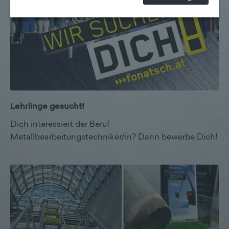
erhoben werden können. Zudem finden Sie am
Bildschirmrand ein Cookie-Icon wo Sie jederzeit Ihre
Einwilligung widerrufen und Widerspruch ausüben.
Weitere Infomationen finden Sie hier:
Datenschutzerklärung
Lehrlinge gesucht!
Dich interessiert der Beruf
Metallbearbeitungstechniker/in? Dann bewerbe Dich!