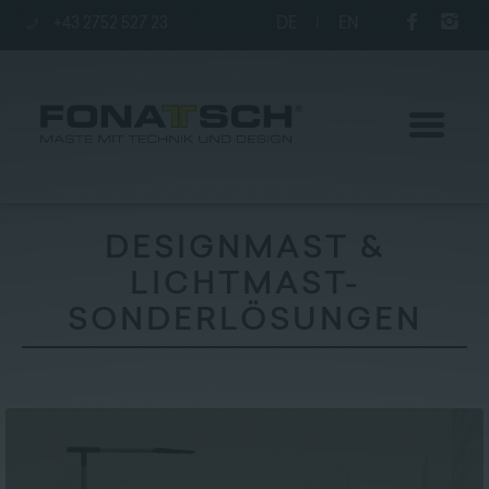
+43 2752 527 23
DE
|
EN
DESIGNMAST &
LICHTMAST-
Aktuelles
SONDERLÖSUNGEN
Maste
station
Unternehmen