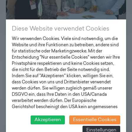
Diese Website verwendet Cookies
Wir verwenden Cookies. Viele sind notwendig, um die
Website und ihre Funktionen zu betreiben, andere sind
Lichttechnischer Kongress 2026
für statistische oder Marketingzwecke. Mit der
Entscheidung "Nur essentielle Cookies" werden wir Ihre
Unter dem Motto "Licht im Wandel - zwischen
Privatsphäre respektieren und keine Cookies setzen,
Digitalisierung, Nachhaltigkeit und Innovation" fand
die nicht für den Betrieb der Seite notwendig sind.
der Lichttechnische Kongress der LTG Österreich im
Indem Sie auf "Akzeptieren" klicken, willigen Sie ein,
dass Cookies von uns und Drittanbieter verwendet
Haus der Digitalisierung in Tulln an der Donau statt.
werden dürfen. Sie willigen zugleich gemäß unserer
DSGVO ein, dass Ihre Daten in den USA/Canada
verarbeitet werden dürfen. Der Europäische
Gerichtshof bescheinigt den USA kein angemessenes
Datenschutzniveau. Es besteht daher insbesondere das
Risiko, dass ihre Daten durch US-Behörden, zu
Akzeptieren
Essentielle Cookies
Kontroll- und zu Überwachungszwecken, verarbeitet
Einstellungen
werden und dagegen keine wirksamen Rechtsbehelfe