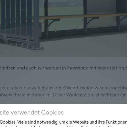
itten und auch wir werden in Innsbruck mit einer station
ieautarken Buswartehaus der Zukunft, bieten wir eine nachha
hverkehrsteilnehmer an. Diese Wartestation ist nicht nur ei
site verwendet Cookies
ng einer Bushaltestelle? Sie suchen nach einer innovativen W
 unsere
station
BY FONATSCH
für Sie interessant sein. Sie b
ookies. Viele sind notwendig, um die Website und ihre Funktionen 