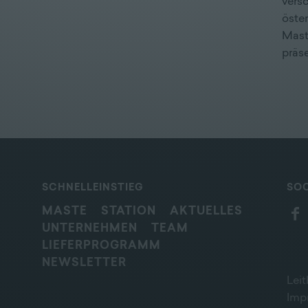
versc
öste
Mast
präse
SCHNELLEINSTIEG
SOC
MASTE
STATION
AKTUELLES
UNTERNEHMEN
TEAM
LIEFERPROGRAMM
NEWSLETTER
Leit
Imp