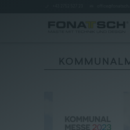
+43 2752 527 23
office@fonatsch.
KOMMUNALMES
Aktuelles
|
Maste
|
station
|