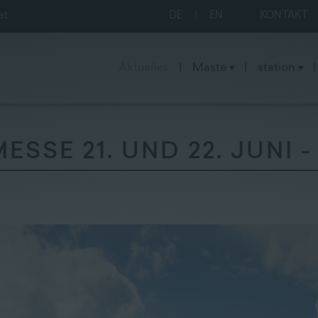
at
DE
|
EN
KONTAKT
Aktuelles
|
Maste
|
station
|
SE 21. UND 22. JUNI 