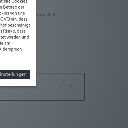
tielle Cookies"
n Betrieb der
ookies von uns
le sind bei uns erhältlich.
SGVO ein, dass
shof bescheinigt
 Risiko, dass
itet werden und
ie am
 Widerspruch
instellungen