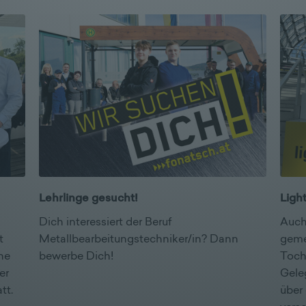
Lehrlinge gesucht!
Light
Dich interessiert der Beruf
Auch
t
Metallbearbeitungstechniker/in? Dann
geme
he
bewerbe Dich!
Toch
er
Gele
tt.
über