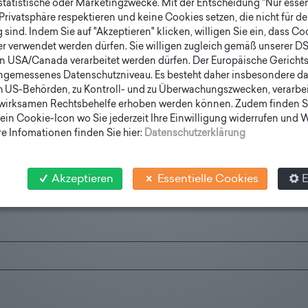
 statistische oder Marketingzwecke. Mit der Entscheidung "Nur essen
n Erweiterungsmöglichkeiten.
Privatsphäre respektieren und keine Cookies setzen, die nicht für de
sind. Indem Sie auf "Akzeptieren" klicken, willigen Sie ein, dass C
tation
HIKE
oder
station
CHILL
? Auch themenspezifische Model
er verwendet werden dürfen. Sie willigen zugleich gemäß unserer D
en USA/Canada verarbeitet werden dürfen. Der Europäische Gericht
t, Stand FW09
ngemessenes Datenschutzniveau. Es besteht daher insbesondere das
zulernen!
h US-Behörden, zu Kontroll- und zu Überwachungszwecken, verarbe
wirksamen Rechtsbehelfe erhoben werden können. Zudem finden S
ein Cookie-Icon wo Sie jederzeit Ihre Einwilligung widerrufen und
e Infomationen finden Sie hier:
Datenschutzerklärung
Akzeptieren
Essentielle Cookies
E