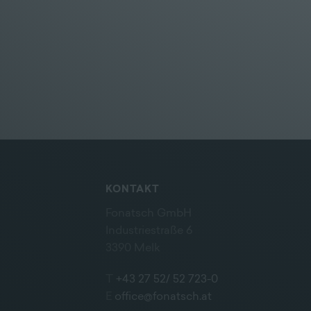
KONTAKT
Fonatsch GmbH
Industriestraße 6
3390 Melk
T
+43 27 52/ 52 723-0
E
office@fonatsch.at