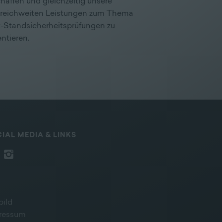
haffen und gleichzeitig unsere
rreichweiten Leistungen zum Thema
-Standsicherheitsprüfungen zu
ntieren.
IAL MEDIA & LINKS
bild
ressum