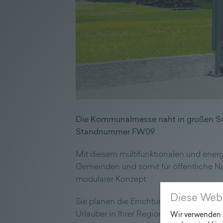
Die Kommunalmesse naht in großen Schr
Standnummer FW09
Mit diesem multifunktionalen und energ
Gemeinden und somit für öffentliche Na
modularer Konzept.
Diese Web
Sie planen die Errichtung oder Erneueru
Urlauber in Ihrer Region? Dann könnte
Wir verwenden C