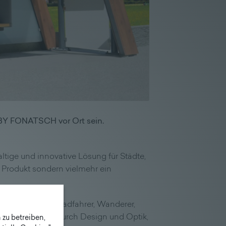
 BY FONATSCH vor Ort sein.
ltige und innovative Lösung für Städte,
n Produkt sondern vielmehr ein
artestation für Radfahrer, Wanderer,
esticht nicht nur durch Design und Optik,
zu betreiben,