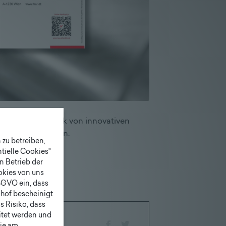
trieb und Logistik von innovativen
lgreich bestanden.
zu betreiben,
tielle Cookies"
n Betrieb der
ookies von uns
SGVO ein, dass
shof bescheinigt
 Risiko, dass
itet werden und