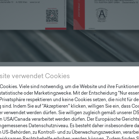
 den Geltungsbereich: Design, Konstruktion, Produktion, Ver
site verwendet Cookies
mobiliar nach EN ISO 9001:2015 und EN ISO 14001:2015 erfo
ookies. Viele sind notwendig, um die Website und ihre Funktionen 
 statistische oder Marketingzwecke. Mit der Entscheidung "Nur essen
Privatsphäre respektieren und keine Cookies setzen, die nicht für de
sind. Indem Sie auf "Akzeptieren" klicken, willigen Sie ein, dass C
er verwendet werden dürfen. Sie willigen zugleich gemäß unserer D
en USA/Canada verarbeitet werden dürfen. Der Europäische Gericht
ngemessenes Datenschutzniveau. Es besteht daher insbesondere das
h US-Behörden, zu Kontroll- und zu Überwachungszwecken, verarbe