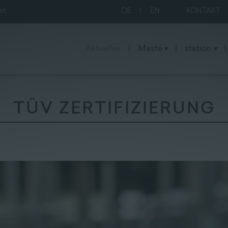
at
DE
|
EN
KONTAKT
Aktuelles
|
Maste
|
station
|
TÜV ZERTIFIZIERUNG