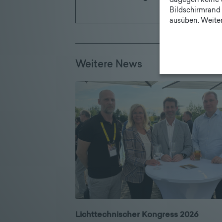
dagegen keine 
Bildschirmrand 
ausüben. Weiter
Weitere News
Lichttechnischer Kongress 2026