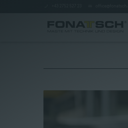
+43 2752 527 23
office@fonatsch.
Aktuelles
|
Maste
|
station
|