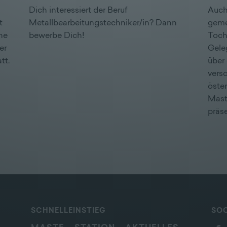
Dich interessiert der Beruf
Auch
t
Metallbearbeitungstechniker/in? Dann
geme
he
bewerbe Dich!
Toch
er
Gele
tt.
über
versc
öste
Mast
präse
SCHNELLEINSTIEG
SOC