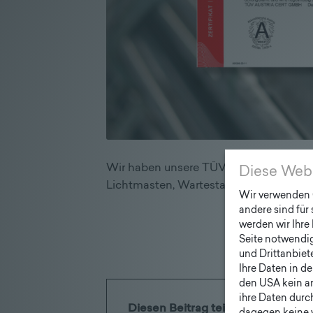
Wir haben unsere TÜV Zertifizierung für
Diese Web
Lichtmasten, Wartestationen und Stadt
Wir verwenden C
andere sind für
werden wir Ihre 
Seite notwendig 
und Drittanbiet
Ihre Daten in d
den USA kein a
ihre Daten durc
Diesen Beitrag teilen: