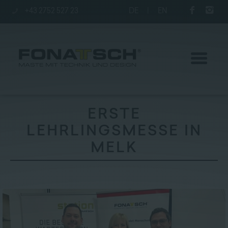
+43 2752 527 23
DE
|
EN
ERSTE
LEHRLINGSMESSE IN
Aktuelles
MELK
Maste
station
Unternehmen