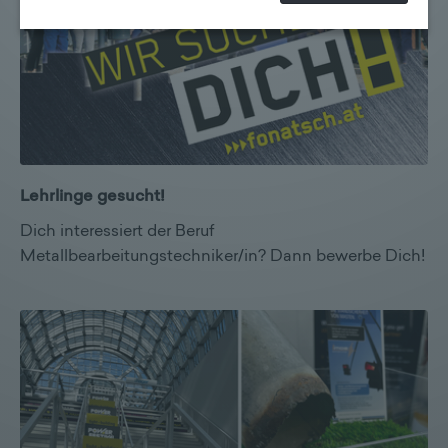
erhoben werden können. Zudem finden Sie am
Bildschirmrand ein Cookie-Icon wo Sie jederzeit Ihre
Einwilligung widerrufen und Widerspruch ausüben.
Weitere Infomationen finden Sie hier:
Datenschutzerklärung
Lehrlinge gesucht!
Dich interessiert der Beruf
Metallbearbeitungstechniker/in? Dann bewerbe Dich!