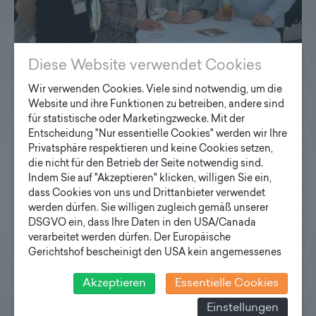
Diese Website verwendet Cookies
Wir verwenden Cookies. Viele sind notwendig, um die
Website und ihre Funktionen zu betreiben, andere sind
Lichttechnischer Kongress 2026
für statistische oder Marketingzwecke. Mit der
Entscheidung "Nur essentielle Cookies" werden wir Ihre
Unter dem Motto "Licht im Wandel - zwischen
Privatsphäre respektieren und keine Cookies setzen,
Digitalisierung, Nachhaltigkeit und Innovation" fand
die nicht für den Betrieb der Seite notwendig sind.
der Lichttechnische Kongress der LTG Österreich im
Indem Sie auf "Akzeptieren" klicken, willigen Sie ein,
Haus der Digitalisierung in Tulln an der Donau statt.
dass Cookies von uns und Drittanbieter verwendet
werden dürfen. Sie willigen zugleich gemäß unserer
DSGVO ein, dass Ihre Daten in den USA/Canada
verarbeitet werden dürfen. Der Europäische
Gerichtshof bescheinigt den USA kein angemessenes
Datenschutzniveau. Es besteht daher insbesondere das
Risiko, dass ihre Daten durch US-Behörden, zu
Akzeptieren
Essentielle Cookies
Kontroll- und zu Überwachungszwecken, verarbeitet
Einstellungen
werden und dagegen keine wirksamen Rechtsbehelfe