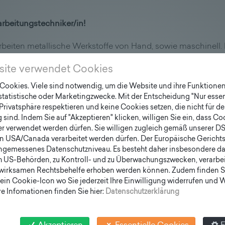
rbeitungstechniker/in!
rbeiten metallische Werkstoffe von Hand, sowie maschinell
lech sowie Metallen wie Stahl, Eisen oder Aluminium gefertigt
site verwendet Cookies
n technische Zeichnungen gefertigt und auch das program
aste, Überdachungen, Rahmenkonstruktionen und mehr. Dabe
ookies. Viele sind notwendig, um die Website und ihre Funktionen 
etallstücke werden mit verschiedenen metallbearbeitenden
 statistische oder Marketingzwecke. Mit der Entscheidung "Nur essen
Privatsphäre respektieren und keine Cookies setzen, die nicht für de
anzen, Bohren, Fräsen, Drehen, Umformen, Schweißen, Niete
sind. Indem Sie auf "Akzeptieren" klicken, willigen Sie ein, dass C
er verwendet werden dürfen. Sie willigen zugleich gemäß unserer D
32,00 EUR brutto/Monat
en USA/Canada verarbeitet werden dürfen. Der Europäische Gericht
ngemessenes Datenschutzniveau. Es besteht daher insbesondere das
h US-Behörden, zu Kontroll- und zu Überwachungszwecken, verarbe
wirksamen Rechtsbehelfe erhoben werden können. Zudem finden S
 Tätigkeiten
ein Cookie-Icon wo Sie jederzeit Ihre Einwilligung widerrufen und
e Infomationen finden Sie hier:
Datenschutzerklärung
nd immer ein
een und Anregungen