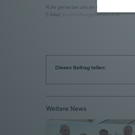
Rufe gerne bei uns an oder sende uns 
E-Mail:
buchhaltung@fonatsch.at
Diesen Beitrag teilen:
Weitere News