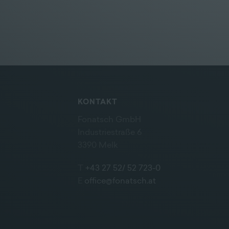
KONTAKT
Fonatsch GmbH
Industriestraße 6
3390 Melk
T
+43 27 52/ 52 723-0
E
office@fonatsch.at