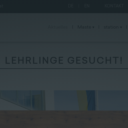
at
DE
|
EN
KONTAKT
Aktuelles
|
Maste
|
station
|
LEHRLINGE GESUCHT!