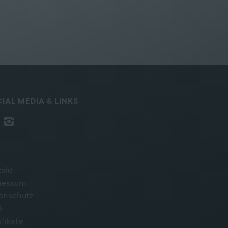
IAL MEDIA & LINKS
bild
ressum
enschutz
B
ifikate