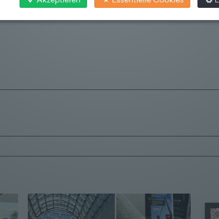
Akzeptieren
Essentielle Cookies
E
gleich Deine Bewerbungsunterlagen an Hannelore Loidl,