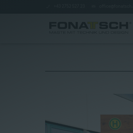
+43 2752 527 23
office@fonatsch.
Aktuelles
|
Maste
|
station
|