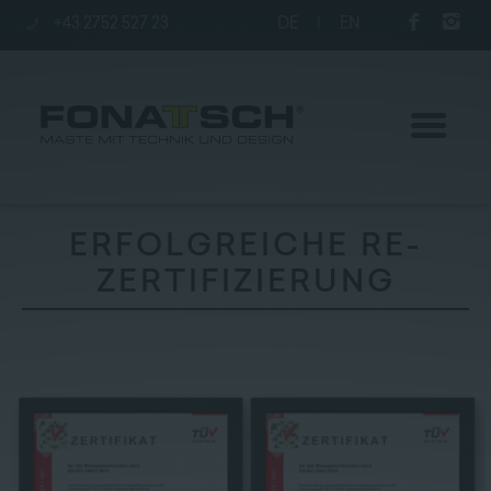
+43 2752 527 23
DE
|
EN
ERFOLGREICHE RE-
ZERTIFIZIERUNG
Aktuelles
Maste
station
Unternehmen