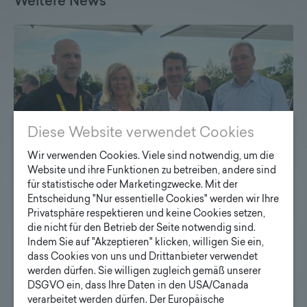
Weitere News
Diese Website verwendet Cookies
Wir verwenden Cookies. Viele sind notwendig, um die
Website und ihre Funktionen zu betreiben, andere sind
für statistische oder Marketingzwecke. Mit der
Entscheidung "Nur essentielle Cookies" werden wir Ihre
Privatsphäre respektieren und keine Cookies setzen,
die nicht für den Betrieb der Seite notwendig sind.
Indem Sie auf "Akzeptieren" klicken, willigen Sie ein,
Lichttechnischer Kongress 2026
dass Cookies von uns und Drittanbieter verwendet
Unter dem Motto "Licht im Wandel - zwischen
werden dürfen. Sie willigen zugleich gemäß unserer
DSGVO ein, dass Ihre Daten in den USA/Canada
Digitalisierung, Nachhaltigkeit und Innovation" fand
verarbeitet werden dürfen. Der Europäische
der Lichttechnische Kongress der LTG Österreich im