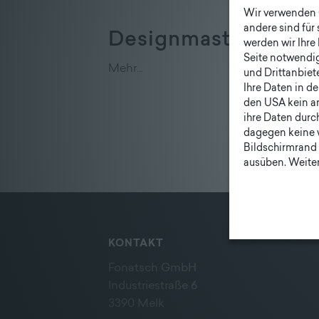
Unternehmen
Wir verwenden C
andere sind für
|
DesignmastARCH.p
werden wir Ihre 
Lieferprogramm
Seite notwendig 
Mehr…
und Drittanbiet
Ihre Daten in d
den USA kein a
ihre Daten durc
dagegen keine 
Bildschirmrand 
ausüben. Weiter
KONTAKT
Fonatsch GmbH
Industriestraße 6
3390 Melk