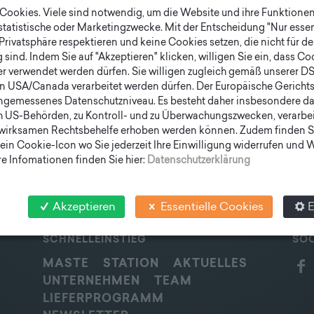
ookies. Viele sind notwendig, um die Website und ihre Funktionen 
 statistische oder Marketingzwecke. Mit der Entscheidung "Nur essen
ng
Privatsphäre respektieren und keine Cookies setzen, die nicht für de
sind. Indem Sie auf "Akzeptieren" klicken, willigen Sie ein, dass C
er verwendet werden dürfen. Sie willigen zugleich gemäß unserer D
en USA/Canada verarbeitet werden dürfen. Der Europäische Gericht
ngemessenes Datenschutzniveau. Es besteht daher insbesondere das
h US-Behörden, zu Kontroll- und zu Überwachungszwecken, verarbe
wirksamen Rechtsbehelfe erhoben werden können. Zudem finden S
ein Cookie-Icon wo Sie jederzeit Ihre Einwilligung widerrufen und
e Infomationen finden Sie hier:
Datenschutzerklärung
Akzeptieren
Essentielle Cookies
E
SCHNELLEINSTIEG
SOC
MASTE
STATION
AKTUELLES
UNTERNEHMEN
TEAM
LIEFERPROGRAMM