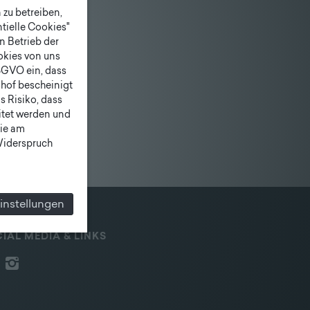
zu betreiben,
tielle Cookies"
n Betrieb der
ookies von uns
SGVO ein, dass
shof bescheinigt
 Risiko, dass
itet werden und
ie am
 Widerspruch
instellungen
IAL MEDIA & LINKS