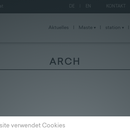
at
DE
|
EN
KONTAKT
Aktuelles
|
Maste
|
station
|
ARCH
site verwendet Cookies