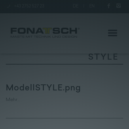
+43 2752 527 23
DE
|
EN
STYLE
Aktuelles
ModellSTYLE.png
Maste
Mehr…
station
Unternehmen