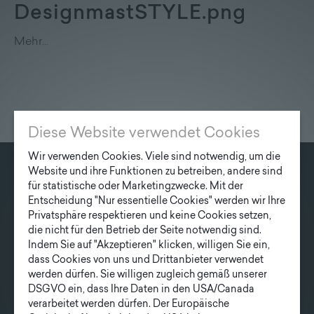
Lieferprogramm
DesignmastSTYLE.png
Mehr…
Kontakt
|
Jobs
Diese Website verwendet Cookies
Wir verwenden Cookies. Viele sind notwendig, um die
Website und ihre Funktionen zu betreiben, andere sind
KONTAKT
für statistische oder Marketingzwecke. Mit der
Entscheidung "Nur essentielle Cookies" werden wir Ihre
Fonatsch GmbH
Privatsphäre respektieren und keine Cookies setzen,
Industriestraße 6
die nicht für den Betrieb der Seite notwendig sind.
3390 Melk
Indem Sie auf "Akzeptieren" klicken, willigen Sie ein,
dass Cookies von uns und Drittanbieter verwendet
werden dürfen. Sie willigen zugleich gemäß unserer
T
+43 27 52/ 52 723-0
DSGVO ein, dass Ihre Daten in den USA/Canada
E
office@fonatsch.at
verarbeitet werden dürfen. Der Europäische