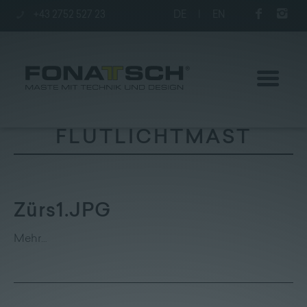
+43 2752 527 23
DE
|
EN
FLUTLICHTMAST
Aktuelles
Zürs1.JPG
Maste
Mehr…
station
Unternehmen