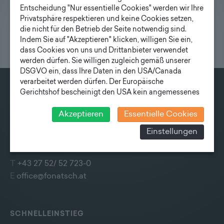
Entscheidung "Nur essentielle Cookies" werden wir Ihre
Privatsphäre respektieren und keine Cookies setzen,
die nicht für den Betrieb der Seite notwendig sind.
Indem Sie auf "Akzeptieren" klicken, willigen Sie ein,
dass Cookies von uns und Drittanbieter verwendet
werden dürfen. Sie willigen zugleich gemäß unserer
DSGVO ein, dass Ihre Daten in den USA/Canada
verarbeitet werden dürfen. Der Europäische
Gerichtshof bescheinigt den USA kein angemessenes
KONTAKT
Datenschutzniveau. Es besteht daher insbesondere das
Risiko, dass ihre Daten durch US-Behörden, zu
Akzeptieren
Essentielle Cookies
Fonatsch GmbH
Kontroll- und zu Überwachungszwecken, verarbeitet
Industriestraße 6
Einstellungen
werden und dagegen keine wirksamen Rechtsbehelfe
3390 Melk
erhoben werden können. Zudem finden Sie am
Bildschirmrand ein Cookie-Icon wo Sie jederzeit Ihre
T
+43 27 52/ 52 723-0
Einwilligung widerrufen und Widerspruch ausüben.
E
office@fonatsch.at
Weitere Infomationen finden Sie hier:
Datenschutzerklärung
SCHNELLEINSTIEG