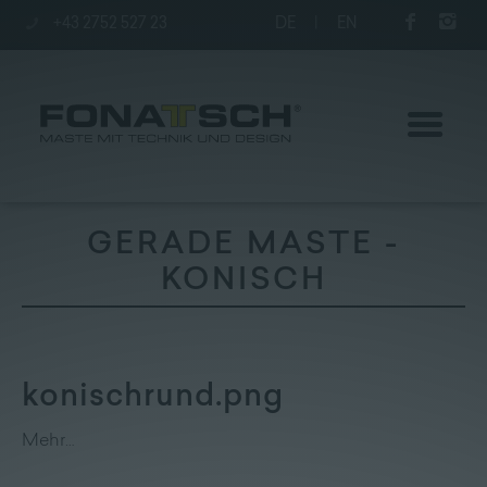
+43 2752 527 23
DE
|
EN
GERADE MASTE -
KONISCH
Aktuelles
Maste
konischrund.png
station
Mehr…
Unternehmen