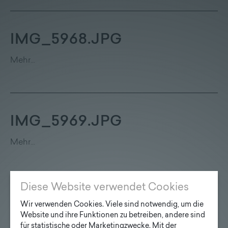
Lieferprogramm
IMG_5968.JPG
Kontakt
|
Jobs
Mehr…
IMG_5969.JPG
Mehr…
Diese Website verwendet Cookies
Innsbruck1.JPG
Wir verwenden Cookies. Viele sind notwendig, um die
Website und ihre Funktionen zu betreiben, andere sind
Mehr…
für statistische oder Marketingzwecke. Mit der