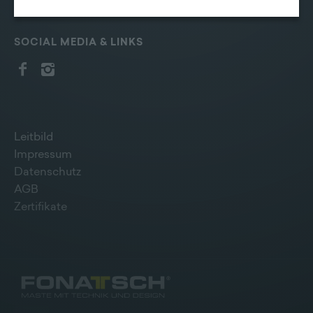
erhoben werden können. Zudem finden Sie am
Bildschirmrand ein Cookie-Icon wo Sie jederzeit Ihre
Einwilligung widerrufen und Widerspruch ausüben.
SOCIAL MEDIA & LINKS
Weitere Infomationen finden Sie hier:
Datenschutzerklärung
Leitbild
Impressum
Datenschutz
AGB
Zertifikate