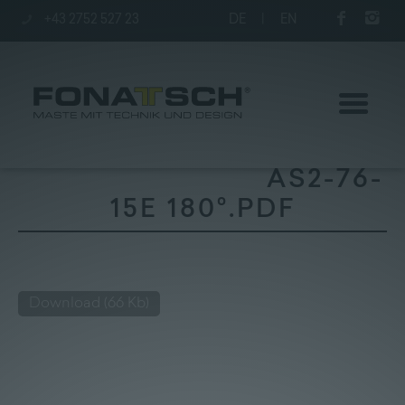
+43 2752 527 23
DE
|
EN
AS2-76-
15E 180°.PDF
Aktuelles
Maste
Download
(66 Kb)
station
Unternehmen