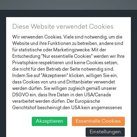
Lieferprogramm
Kontakt
|
Jobs
Diese Website verwendet Cookies
KONTAKT
Wir verwenden Cookies. Viele sind notwendig, um die
Fonatsch GmbH
Website und ihre Funktionen zu betreiben, andere sind
Industriestraße 6
für statistische oder Marketingzwecke. Mit der
3390 Melk
Entscheidung "Nur essentielle Cookies" werden wir Ihre
Privatsphäre respektieren und keine Cookies setzen,
T
+43 27 52/ 52 723-0
die nicht für den Betrieb der Seite notwendig sind.
E
office@fonatsch.at
Indem Sie auf "Akzeptieren" klicken, willigen Sie ein,
dass Cookies von uns und Drittanbieter verwendet
werden dürfen. Sie willigen zugleich gemäß unserer
DSGVO ein, dass Ihre Daten in den USA/Canada
SCHNELLEINSTIEG
verarbeitet werden dürfen. Der Europäische
Gerichtshof bescheinigt den USA kein angemessenes
MASTE
STATION
AKTUELLES
Datenschutzniveau. Es besteht daher insbesondere das
UNTERNEHMEN
TEAM
Risiko, dass ihre Daten durch US-Behörden, zu
Akzeptieren
Essentielle Cookies
LIEFERPROGRAMM
Kontroll- und zu Überwachungszwecken, verarbeitet
Einstellungen
NEWSLETTER
werden und dagegen keine wirksamen Rechtsbehelfe