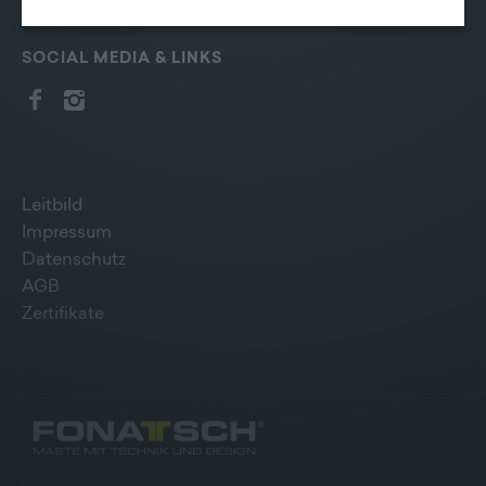
erhoben werden können. Zudem finden Sie am
Bildschirmrand ein Cookie-Icon wo Sie jederzeit Ihre
Einwilligung widerrufen und Widerspruch ausüben.
SOCIAL MEDIA & LINKS
Weitere Infomationen finden Sie hier:
Datenschutzerklärung
Leitbild
Impressum
Datenschutz
AGB
Zertifikate