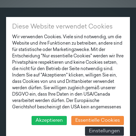
Lieferprogramm
Kontakt
|
Jobs
Diese Website verwendet Cookies
KONTAKT
Fonatsch GmbH
Wir verwenden Cookies. Viele sind notwendig, um die
Website und ihre Funktionen zu betreiben, andere sind
Industriestraße 6
für statistische oder Marketingzwecke. Mit der
3390 Melk
Entscheidung "Nur essentielle Cookies" werden wir Ihre
Privatsphäre respektieren und keine Cookies setzen,
T
+43 27 52/ 52 723-0
die nicht für den Betrieb der Seite notwendig sind.
E
office@fonatsch.at
Indem Sie auf "Akzeptieren" klicken, willigen Sie ein,
dass Cookies von uns und Drittanbieter verwendet
werden dürfen. Sie willigen zugleich gemäß unserer
DSGVO ein, dass Ihre Daten in den USA/Canada
SCHNELLEINSTIEG
verarbeitet werden dürfen. Der Europäische
MASTE
STATION
AKTUELLES
Gerichtshof bescheinigt den USA kein angemessenes
Datenschutzniveau. Es besteht daher insbesondere das
UNTERNEHMEN
TEAM
Risiko, dass ihre Daten durch US-Behörden, zu
Akzeptieren
Essentielle Cookies
LIEFERPROGRAMM
Kontroll- und zu Überwachungszwecken, verarbeitet
NEWSLETTER
Einstellungen
werden und dagegen keine wirksamen Rechtsbehelfe