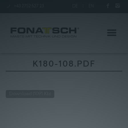
+43 2752 527 23
DE
|
EN
K180-108.PDF
Aktuelles
Maste
Download
(1091 Kb)
station
Unternehmen