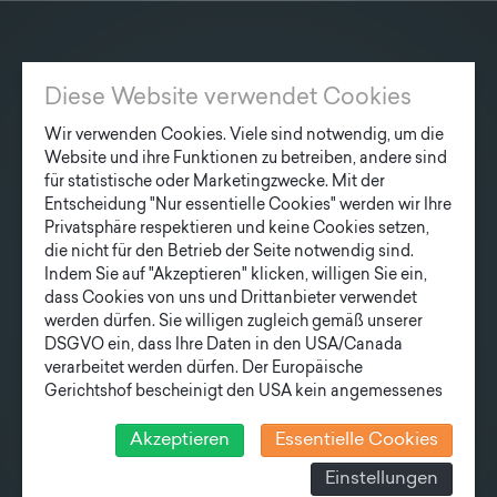
Lieferprogramm
KONTAKT
Kontakt
|
Jobs
Diese Website verwendet Cookies
Fonatsch GmbH
Industriestraße 6
Wir verwenden Cookies. Viele sind notwendig, um die
Website und ihre Funktionen zu betreiben, andere sind
3390 Melk
für statistische oder Marketingzwecke. Mit der
Entscheidung "Nur essentielle Cookies" werden wir Ihre
T
+43 27 52/ 52 723-0
Privatsphäre respektieren und keine Cookies setzen,
E
office@fonatsch.at
die nicht für den Betrieb der Seite notwendig sind.
Indem Sie auf "Akzeptieren" klicken, willigen Sie ein,
dass Cookies von uns und Drittanbieter verwendet
werden dürfen. Sie willigen zugleich gemäß unserer
SCHNELLEINSTIEG
DSGVO ein, dass Ihre Daten in den USA/Canada
MASTE
STATION
AKTUELLES
verarbeitet werden dürfen. Der Europäische
UNTERNEHMEN
TEAM
Gerichtshof bescheinigt den USA kein angemessenes
Datenschutzniveau. Es besteht daher insbesondere das
LIEFERPROGRAMM
Risiko, dass ihre Daten durch US-Behörden, zu
Akzeptieren
Essentielle Cookies
NEWSLETTER
Kontroll- und zu Überwachungszwecken, verarbeitet
Einstellungen
werden und dagegen keine wirksamen Rechtsbehelfe