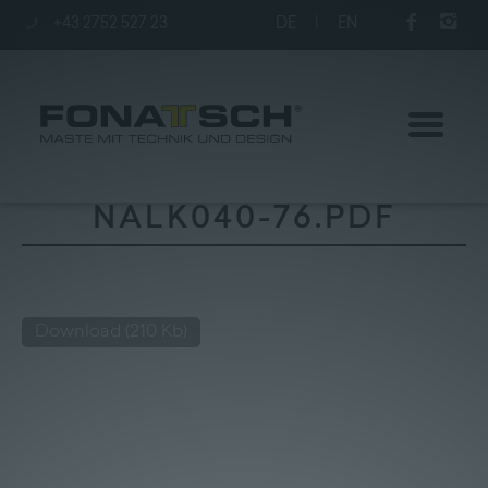
+43 2752 527 23
DE
|
EN
NALK040-76.PDF
Aktuelles
Download
(210 Kb)
Maste
station
Unternehmen