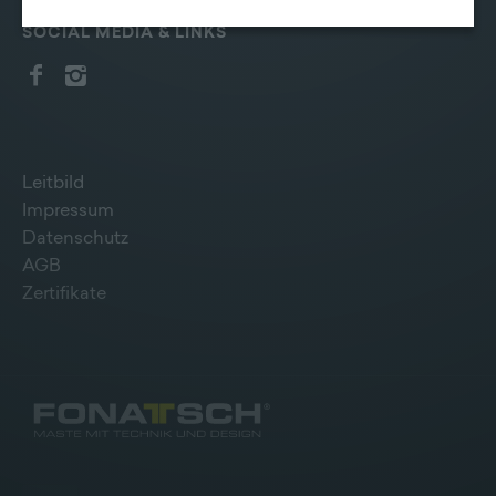
erhoben werden können. Zudem finden Sie am
SOCIAL MEDIA & LINKS
Bildschirmrand ein Cookie-Icon wo Sie jederzeit Ihre
Einwilligung widerrufen und Widerspruch ausüben.
Weitere Infomationen finden Sie hier:
Datenschutzerklärung
Leitbild
Impressum
Datenschutz
AGB
Zertifikate