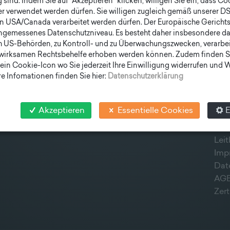
sind. Indem Sie auf "Akzeptieren" klicken, willigen Sie ein, dass C
er verwendet werden dürfen. Sie willigen zugleich gemäß unserer D
en USA/Canada verarbeitet werden dürfen. Der Europäische Gericht
ngemessenes Datenschutzniveau. Es besteht daher insbesondere das
h US-Behörden, zu Kontroll- und zu Überwachungszwecken, verarbe
wirksamen Rechtsbehelfe erhoben werden können. Zudem finden S
ein Cookie-Icon wo Sie jederzeit Ihre Einwilligung widerrufen und
SCHNELLEINSTIEG
SOC
e Infomationen finden Sie hier:
Datenschutzerklärung
MASTE
STATION
AKTUELLES
UNTERNEHMEN
TEAM
Akzeptieren
Essentielle Cookies
E
LIEFERPROGRAMM
NEWSLETTER
Leit
Imp
Dat
AG
Zert