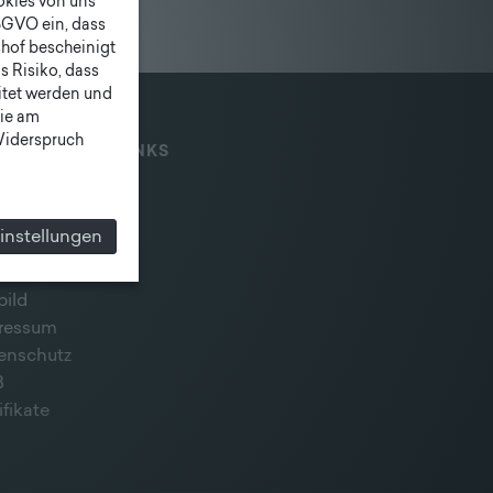
ookies von uns
SGVO ein, dass
shof bescheinigt
 Risiko, dass
itet werden und
ie am
 Widerspruch
IAL MEDIA & LINKS
instellungen
bild
ressum
enschutz
B
ifikate