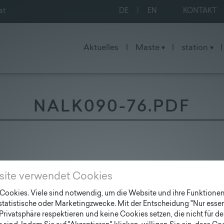
at
DE
|
EN
KONTAKT
Aktuelles
|
Maste
|
station
|
NALK090-76.PDF
site verwendet Cookies
ookies. Viele sind notwendig, um die Website und ihre Funktionen 
 statistische oder Marketingzwecke. Mit der Entscheidung "Nur essen
Privatsphäre respektieren und keine Cookies setzen, die nicht für de