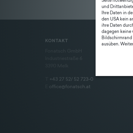
Seite notwendig 
Unternehmen
und Drittanbiet
|
Ihre Daten in d
den USA kein a
Lieferprogramm
ihre Daten durc
dagegen keine 
Bildschirmrand 
KONTAKT
ausüben. Weiter
Fonatsch GmbH
Industriestraße 6
3390 Melk
T
+43 27 52/ 52 723-0
E
office@fonatsch.at