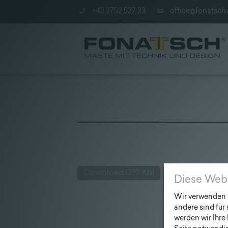
+43 2752 527 23
office@fonatsch.
Aktuelles
|
Maste
Download
(219 Kb)
|
Diese Web
station
Wir verwenden C
andere sind für
|
werden wir Ihre 