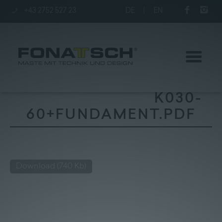
+43 2752 527 23
DE
|
EN
K030-
60+FUNDAMENT.PDF
Aktuelles
Maste
Download
(740 Kb)
station
Unternehmen