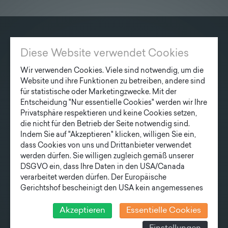
Lieferprogramm
Kontakt
|
Jobs
KONTAKT
Diese Website verwendet Cookies
Fonatsch GmbH
Wir verwenden Cookies. Viele sind notwendig, um die
Industriestraße 6
Website und ihre Funktionen zu betreiben, andere sind
3390 Melk
für statistische oder Marketingzwecke. Mit der
Entscheidung "Nur essentielle Cookies" werden wir Ihre
Privatsphäre respektieren und keine Cookies setzen,
T
+43 27 52/ 52 723-0
die nicht für den Betrieb der Seite notwendig sind.
E
office@fonatsch.at
Indem Sie auf "Akzeptieren" klicken, willigen Sie ein,
dass Cookies von uns und Drittanbieter verwendet
werden dürfen. Sie willigen zugleich gemäß unserer
SCHNELLEINSTIEG
DSGVO ein, dass Ihre Daten in den USA/Canada
verarbeitet werden dürfen. Der Europäische
MASTE
STATION
AKTUELLES
Gerichtshof bescheinigt den USA kein angemessenes
UNTERNEHMEN
TEAM
Datenschutzniveau. Es besteht daher insbesondere das
LIEFERPROGRAMM
Risiko, dass ihre Daten durch US-Behörden, zu
Akzeptieren
Essentielle Cookies
Kontroll- und zu Überwachungszwecken, verarbeitet
NEWSLETTER