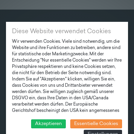
Lieferprogramm
Kontakt
|
Jobs
KONTAKT
Diese Website verwendet Cookies
Fonatsch GmbH
Wir verwenden Cookies. Viele sind notwendig, um die
Industriestraße 6
Website und ihre Funktionen zu betreiben, andere sind
3390 Melk
für statistische oder Marketingzwecke. Mit der
Entscheidung "Nur essentielle Cookies" werden wir Ihre
Privatsphäre respektieren und keine Cookies setzen,
T
+43 27 52/ 52 723-0
die nicht für den Betrieb der Seite notwendig sind.
E
office@fonatsch.at
Indem Sie auf "Akzeptieren" klicken, willigen Sie ein,
dass Cookies von uns und Drittanbieter verwendet
werden dürfen. Sie willigen zugleich gemäß unserer
SCHNELLEINSTIEG
DSGVO ein, dass Ihre Daten in den USA/Canada
verarbeitet werden dürfen. Der Europäische
MASTE
STATION
AKTUELLES
Gerichtshof bescheinigt den USA kein angemessenes
UNTERNEHMEN
TEAM
Datenschutzniveau. Es besteht daher insbesondere das
LIEFERPROGRAMM
Risiko, dass ihre Daten durch US-Behörden, zu
Akzeptieren
Essentielle Cookies
Kontroll- und zu Überwachungszwecken, verarbeitet
NEWSLETTER