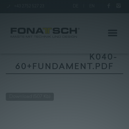
+43 2752 527 23
DE
|
EN
K040-
60+FUNDAMENT.PDF
Aktuelles
Maste
Download
(507 Kb)
station
Unternehmen