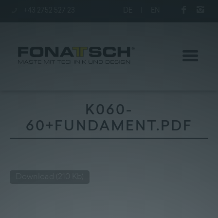
+43 2752 527 23
DE
|
EN
K060-
60+FUNDAMENT.PDF
Aktuelles
Maste
Download
(210 Kb)
station
Unternehmen