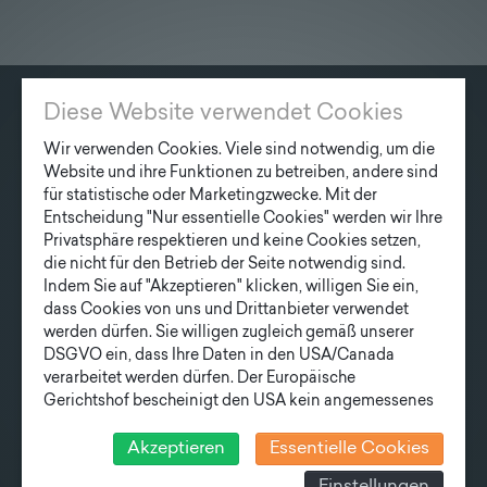
Lieferprogramm
Kontakt
|
Jobs
Diese Website verwendet Cookies
KONTAKT
Wir verwenden Cookies. Viele sind notwendig, um die
Fonatsch GmbH
Website und ihre Funktionen zu betreiben, andere sind
für statistische oder Marketingzwecke. Mit der
Industriestraße 6
Entscheidung "Nur essentielle Cookies" werden wir Ihre
3390 Melk
Privatsphäre respektieren und keine Cookies setzen,
die nicht für den Betrieb der Seite notwendig sind.
T
+43 27 52/ 52 723-0
Indem Sie auf "Akzeptieren" klicken, willigen Sie ein,
E
office@fonatsch.at
dass Cookies von uns und Drittanbieter verwendet
werden dürfen. Sie willigen zugleich gemäß unserer
DSGVO ein, dass Ihre Daten in den USA/Canada
verarbeitet werden dürfen. Der Europäische
SCHNELLEINSTIEG
Gerichtshof bescheinigt den USA kein angemessenes
MASTE
STATION
AKTUELLES
Datenschutzniveau. Es besteht daher insbesondere das
UNTERNEHMEN
Risiko, dass ihre Daten durch US-Behörden, zu
TEAM
Akzeptieren
Essentielle Cookies
Kontroll- und zu Überwachungszwecken, verarbeitet
LIEFERPROGRAMM