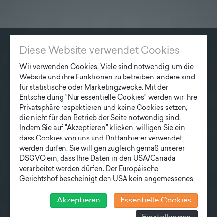
Lieferprogramm
Kontakt
|
Jobs
Diese Website verwendet Cookies
KONTAKT
Wir verwenden Cookies. Viele sind notwendig, um die
Fonatsch GmbH
Website und ihre Funktionen zu betreiben, andere sind
Industriestraße 6
für statistische oder Marketingzwecke. Mit der
Entscheidung "Nur essentielle Cookies" werden wir Ihre
3390 Melk
Privatsphäre respektieren und keine Cookies setzen,
die nicht für den Betrieb der Seite notwendig sind.
T
+43 27 52/ 52 723-0
Indem Sie auf "Akzeptieren" klicken, willigen Sie ein,
E
office@fonatsch.at
dass Cookies von uns und Drittanbieter verwendet
werden dürfen. Sie willigen zugleich gemäß unserer
DSGVO ein, dass Ihre Daten in den USA/Canada
verarbeitet werden dürfen. Der Europäische
SCHNELLEINSTIEG
Gerichtshof bescheinigt den USA kein angemessenes
MASTE
STATION
AKTUELLES
Datenschutzniveau. Es besteht daher insbesondere das
UNTERNEHMEN
TEAM
Risiko, dass ihre Daten durch US-Behörden, zu
Akzeptieren
Essentielle Cookies
Kontroll- und zu Überwachungszwecken, verarbeitet
LIEFERPROGRAMM