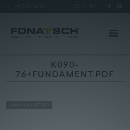
+43 2752 527 23
DE
|
EN
K090-
76+FUNDAMENT.PDF
Aktuelles
Maste
Download
(211 Kb)
station
Unternehmen