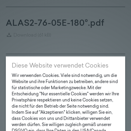
ALAS2-76-05E-180°.pdf
Download
(61 kB)
Diese Website verwendet Cookies
ALAS2-76-10E-90°.pdf
Wir verwenden Cookies. Viele sind notwendig, um die
Website und ihre Funktionen zu betreiben, andere sind
Download
(60 kB)
für statistische oder Marketingzwecke. Mit der
Entscheidung "Nur essentielle Cookies" werden wir Ihre
Privatsphäre respektieren und keine Cookies setzen,
die nicht für den Betrieb der Seite notwendig sind.
Indem Sie auf "Akzeptieren" klicken, willigen Sie ein,
ALAS2-76-10E-120°.pdf
dass Cookies von uns und Drittanbieter verwendet
werden dürfen. Sie willigen zugleich gemäß unserer
Download
(60 kB)