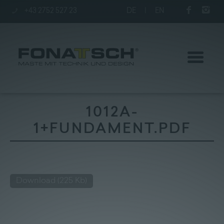
+43 2752 527 23
DE
|
EN
1012A-
1+FUNDAMENT.PDF
Aktuelles
Maste
Download
(225 Kb)
station
Unternehmen