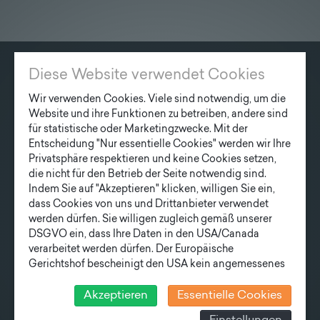
Lieferprogramm
Kontakt
|
Jobs
Diese Website verwendet Cookies
KONTAKT
Wir verwenden Cookies. Viele sind notwendig, um die
Fonatsch GmbH
Website und ihre Funktionen zu betreiben, andere sind
Industriestraße 6
für statistische oder Marketingzwecke. Mit der
Entscheidung "Nur essentielle Cookies" werden wir Ihre
3390 Melk
Privatsphäre respektieren und keine Cookies setzen,
die nicht für den Betrieb der Seite notwendig sind.
T
+43 27 52/ 52 723-0
Indem Sie auf "Akzeptieren" klicken, willigen Sie ein,
E
office@fonatsch.at
dass Cookies von uns und Drittanbieter verwendet
werden dürfen. Sie willigen zugleich gemäß unserer
DSGVO ein, dass Ihre Daten in den USA/Canada
verarbeitet werden dürfen. Der Europäische
SCHNELLEINSTIEG
Gerichtshof bescheinigt den USA kein angemessenes
MASTE
STATION
AKTUELLES
Datenschutzniveau. Es besteht daher insbesondere das
UNTERNEHMEN
TEAM
Risiko, dass ihre Daten durch US-Behörden, zu
Akzeptieren
Essentielle Cookies
Kontroll- und zu Überwachungszwecken, verarbeitet
LIEFERPROGRAMM