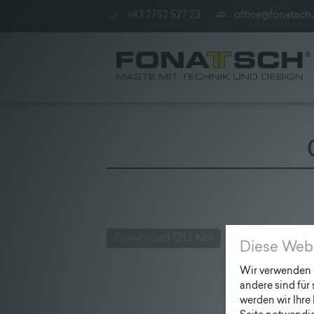
+43 2752 527 23
office@fonatsch.
Aktuelles
|
Maste
Download
(212 Kb)
|
Diese Web
station
Wir verwenden C
andere sind für
|
werden wir Ihre 