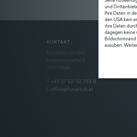
Seite notwendig 
Unternehmen
und Drittanbiet
|
Ihre Daten in d
den USA kein a
Lieferprogramm
ihre Daten durc
dagegen keine 
Bildschirmrand 
KONTAKT
ausüben. Weiter
Fonatsch GmbH
Industriestraße 6
3390 Melk
T
+43 27 52/ 52 723-0
E
office@fonatsch.at