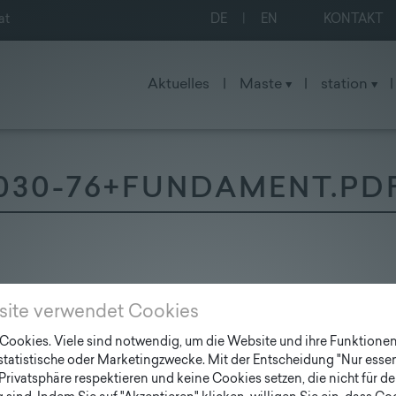
at
DE
|
EN
KONTAKT
Aktuelles
|
Maste
|
station
|
030-76+FUNDAMENT.PD
site verwendet Cookies
ookies. Viele sind notwendig, um die Website und ihre Funktionen 
 statistische oder Marketingzwecke. Mit der Entscheidung "Nur essen
Privatsphäre respektieren und keine Cookies setzen, die nicht für de