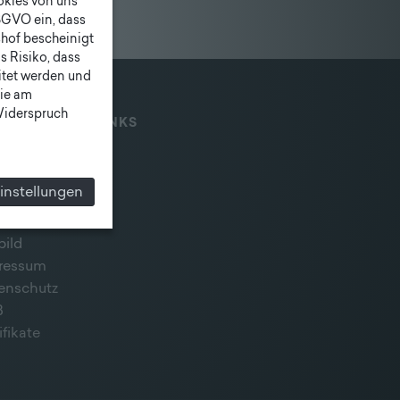
ookies von uns
SGVO ein, dass
shof bescheinigt
 Risiko, dass
itet werden und
ie am
 Widerspruch
IAL MEDIA & LINKS
instellungen
bild
ressum
enschutz
B
ifikate