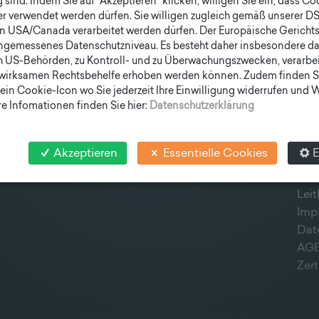
sind. Indem Sie auf "Akzeptieren" klicken, willigen Sie ein, dass C
er verwendet werden dürfen. Sie willigen zugleich gemäß unserer D
en USA/Canada verarbeitet werden dürfen. Der Europäische Gericht
ngemessenes Datenschutzniveau. Es besteht daher insbesondere das
h US-Behörden, zu Kontroll- und zu Überwachungszwecken, verarbe
wirksamen Rechtsbehelfe erhoben werden können. Zudem finden S
ein Cookie-Icon wo Sie jederzeit Ihre Einwilligung widerrufen und
SCHNELLEINSTIEG
SOC
e Infomationen finden Sie hier:
Datenschutzerklärung
MASTE
STATION
AKTUELLES
UNTERNEHMEN
TEAM
Akzeptieren
Essentielle Cookies
E
LIEFERPROGRAMM
NEWSLETTER
Leit
Imp
Dat
AG
Zert