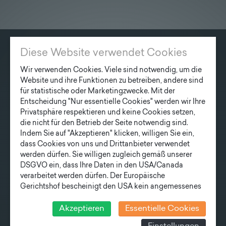
Lieferprogramm
Kontakt
|
Jobs
Diese Website verwendet Cookies
KONTAKT
Wir verwenden Cookies. Viele sind notwendig, um die
Fonatsch GmbH
Website und ihre Funktionen zu betreiben, andere sind
Industriestraße 6
für statistische oder Marketingzwecke. Mit der
Entscheidung "Nur essentielle Cookies" werden wir Ihre
3390 Melk
Privatsphäre respektieren und keine Cookies setzen,
die nicht für den Betrieb der Seite notwendig sind.
T
+43 27 52/ 52 723-0
Indem Sie auf "Akzeptieren" klicken, willigen Sie ein,
E
office@fonatsch.at
dass Cookies von uns und Drittanbieter verwendet
werden dürfen. Sie willigen zugleich gemäß unserer
DSGVO ein, dass Ihre Daten in den USA/Canada
verarbeitet werden dürfen. Der Europäische
SCHNELLEINSTIEG
Gerichtshof bescheinigt den USA kein angemessenes
MASTE
STATION
AKTUELLES
Datenschutzniveau. Es besteht daher insbesondere das
UNTERNEHMEN
TEAM
Risiko, dass ihre Daten durch US-Behörden, zu
Akzeptieren
Essentielle Cookies
Kontroll- und zu Überwachungszwecken, verarbeitet
LIEFERPROGRAMM