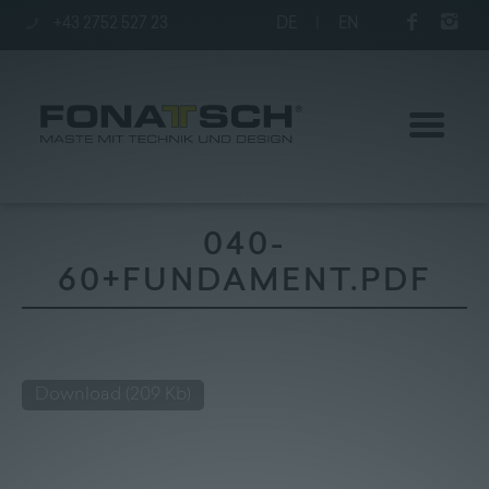
+43 2752 527 23
DE
|
EN
040-
60+FUNDAMENT.PDF
Aktuelles
Maste
Download
(209 Kb)
station
Unternehmen