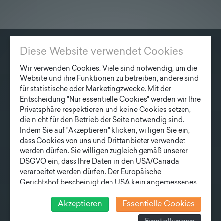
Lieferprogramm
Kontakt
|
Jobs
Diese Website verwendet Cookies
KONTAKT
Wir verwenden Cookies. Viele sind notwendig, um die
Fonatsch GmbH
Website und ihre Funktionen zu betreiben, andere sind
Industriestraße 6
für statistische oder Marketingzwecke. Mit der
Entscheidung "Nur essentielle Cookies" werden wir Ihre
3390 Melk
Privatsphäre respektieren und keine Cookies setzen,
die nicht für den Betrieb der Seite notwendig sind.
T
+43 27 52/ 52 723-0
Indem Sie auf "Akzeptieren" klicken, willigen Sie ein,
E
office@fonatsch.at
dass Cookies von uns und Drittanbieter verwendet
werden dürfen. Sie willigen zugleich gemäß unserer
DSGVO ein, dass Ihre Daten in den USA/Canada
verarbeitet werden dürfen. Der Europäische
SCHNELLEINSTIEG
Gerichtshof bescheinigt den USA kein angemessenes
MASTE
STATION
AKTUELLES
Datenschutzniveau. Es besteht daher insbesondere das
UNTERNEHMEN
TEAM
Risiko, dass ihre Daten durch US-Behörden, zu
Akzeptieren
Essentielle Cookies
Kontroll- und zu Überwachungszwecken, verarbeitet
LIEFERPROGRAMM