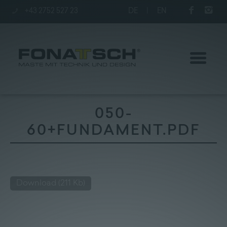
+43 2752 527 23
DE
|
EN
050-
60+FUNDAMENT.PDF
Aktuelles
Maste
Download
(211 Kb)
station
Unternehmen