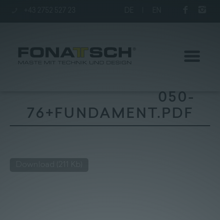
+43 2752 527 23
DE
|
EN
050-
76+FUNDAMENT.PDF
Aktuelles
Maste
Download
(211 Kb)
station
Unternehmen