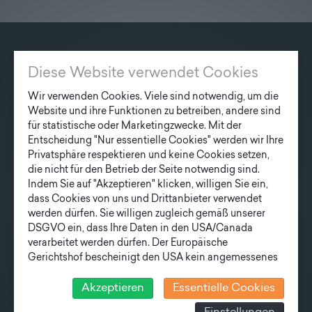
Lieferprogramm
Kontakt
|
Jobs
KONTAKT
Diese Website verwendet Cookies
Fonatsch GmbH
Wir verwenden Cookies. Viele sind notwendig, um die
Industriestraße 6
Website und ihre Funktionen zu betreiben, andere sind
3390 Melk
für statistische oder Marketingzwecke. Mit der
Entscheidung "Nur essentielle Cookies" werden wir Ihre
Privatsphäre respektieren und keine Cookies setzen,
T
+43 27 52/ 52 723-0
die nicht für den Betrieb der Seite notwendig sind.
E
office@fonatsch.at
Indem Sie auf "Akzeptieren" klicken, willigen Sie ein,
dass Cookies von uns und Drittanbieter verwendet
werden dürfen. Sie willigen zugleich gemäß unserer
SCHNELLEINSTIEG
DSGVO ein, dass Ihre Daten in den USA/Canada
verarbeitet werden dürfen. Der Europäische
MASTE
STATION
AKTUELLES
Gerichtshof bescheinigt den USA kein angemessenes
UNTERNEHMEN
TEAM
Datenschutzniveau. Es besteht daher insbesondere das
LIEFERPROGRAMM
Risiko, dass ihre Daten durch US-Behörden, zu
Akzeptieren
Essentielle Cookies
Kontroll- und zu Überwachungszwecken, verarbeitet
NEWSLETTER