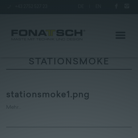
+43 2752 527 23
DE
|
EN
STATIONSMOKE
Aktuelles
stationsmoke1.png
Maste
Mehr…
station
Unternehmen