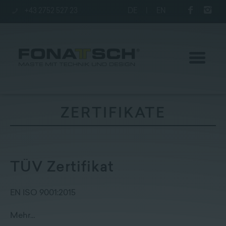
+43 2752 527 23
DE
|
EN
ZERTIFIKATE
Aktuelles
Maste
TÜV Zertifikat
station
EN ISO 9001:2015
Unternehmen
Mehr…