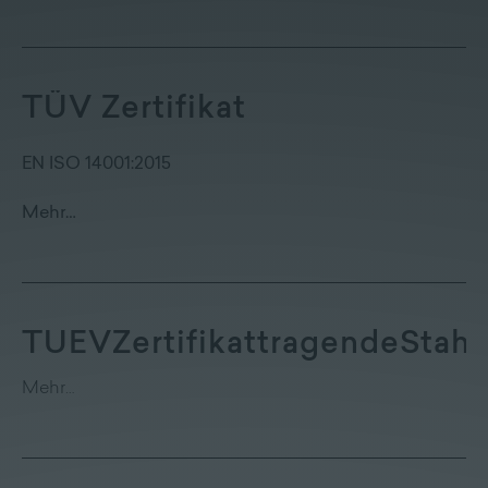
Lieferprogramm
Kontakt
|
Jobs
TÜV Zertifikat
EN ISO 14001:2015
Mehr…
TUEVZertifikattragendeStahl
Mehr…