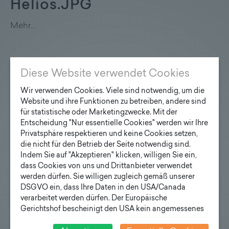
Helios.JPG
Mehr…
Diese Website verwendet Cookies
Klimaaktiv_Urkunde_Zertifik
Wir verwenden Cookies. Viele sind notwendig, um die
Website und ihre Funktionen zu betreiben, andere sind
Mehr…
für statistische oder Marketingzwecke. Mit der
Entscheidung "Nur essentielle Cookies" werden wir Ihre
Privatsphäre respektieren und keine Cookies setzen,
die nicht für den Betrieb der Seite notwendig sind.
Indem Sie auf "Akzeptieren" klicken, willigen Sie ein,
dass Cookies von uns und Drittanbieter verwendet
Zertifikat_Beruf_Familie.jpg
werden dürfen. Sie willigen zugleich gemäß unserer
DSGVO ein, dass Ihre Daten in den USA/Canada
Mehr…
verarbeitet werden dürfen. Der Europäische
Gerichtshof bescheinigt den USA kein angemessenes
Datenschutzniveau. Es besteht daher insbesondere das