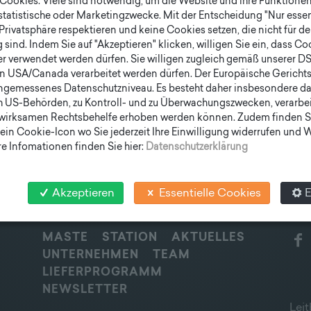
ookies. Viele sind notwendig, um die Website und ihre Funktionen 
Notfall-Versorgungsfunktionen.
 statistische oder Marketingzwecke. Mit der Entscheidung "Nur essen
Privatsphäre respektieren und keine Cookies setzen, die nicht für de
Download
(865 Kb)
sind. Indem Sie auf "Akzeptieren" klicken, willigen Sie ein, dass C
er verwendet werden dürfen. Sie willigen zugleich gemäß unserer D
en USA/Canada verarbeitet werden dürfen. Der Europäische Gericht
ngemessenes Datenschutzniveau. Es besteht daher insbesondere das
h US-Behörden, zu Kontroll- und zu Überwachungszwecken, verarbe
wirksamen Rechtsbehelfe erhoben werden können. Zudem finden S
ein Cookie-Icon wo Sie jederzeit Ihre Einwilligung widerrufen und
e Infomationen finden Sie hier:
Datenschutzerklärung
Akzeptieren
Essentielle Cookies
E
SCHNELLEINSTIEG
SOC
MASTE
STATION
AKTUELLES
UNTERNEHMEN
TEAM
LIEFERPROGRAMM
NEWSLETTER
Leit