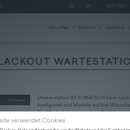
at
DE
|
EN
KONTAKT
Aktuelles
|
Maste
|
station
|
LACKOUT WARTESTATI
Unsere station BY FONATSCH kann noch vi
konfiguriert und Modular auf Ihre Wünsche
Bus-Wartestationen auch im Notfall ein ge
Kommunikationsknotenpunkt. Denn wenn es
site verwendet Cookies
leuchtet unsere Blackout Haltestelle. Sie in