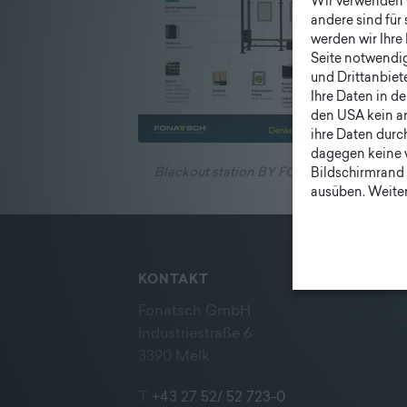
Wir verwenden C
Unternehmen
andere sind für
|
werden wir Ihre 
Seite notwendig 
Lieferprogramm
und Drittanbiet
Ihre Daten in d
den USA kein a
ihre Daten durc
dagegen keine 
Blackout station BY FONATSCH
Bildschirmrand 
ausüben. Weiter
KONTAKT
Fonatsch GmbH
Industriestraße 6
3390 Melk
T
+43 27 52/ 52 723-0