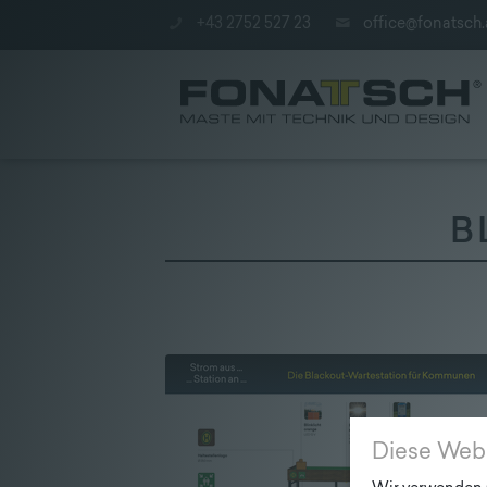
+43 2752 527 23
office@fonatsch.
B
Aktuelles
|
Maste
|
station
Diese Web
|