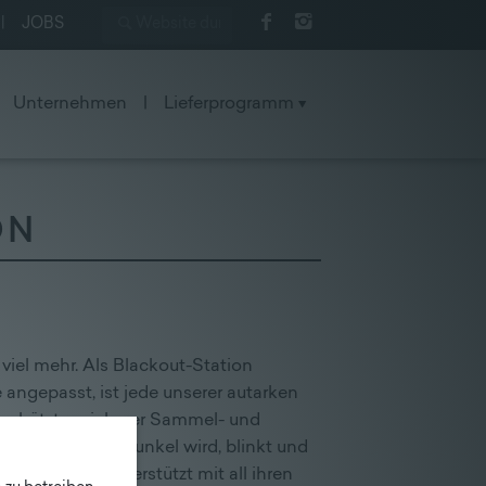
|
JOBS
Unternehmen
|
Lieferprogramm
ON
el mehr. Als Blackout-Station
 angepasst, ist jede unserer autarken
schützter, sicherer Sammel- und
 unerwartet dunkel wird, blinkt und
formiert und unterstützt mit all ihren