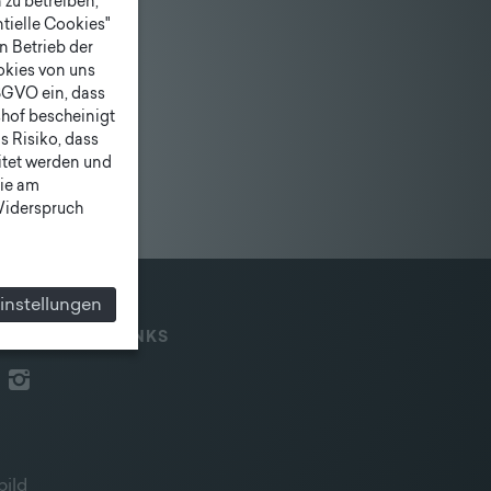
zu betreiben,
tielle Cookies"
n Betrieb der
ookies von uns
SGVO ein, dass
shof bescheinigt
 Risiko, dass
itet werden und
ie am
 Widerspruch
instellungen
IAL MEDIA & LINKS
bild