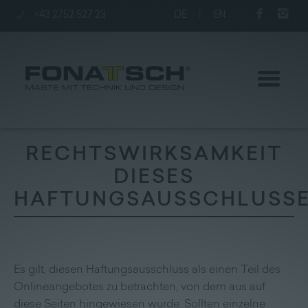
+43 2752 527 23
DE
|
EN
RECHTSWIRKSAMKEIT
DIESES
Aktuelles
HAFTUNGSAUSSCHLUSS
Maste
station
Es gilt, diesen Haftungsausschluss als einen Teil des
Unternehmen
Onlineangebotes zu betrachten, von dem aus auf
diese Seiten hingewiesen wurde. Sollten einzelne