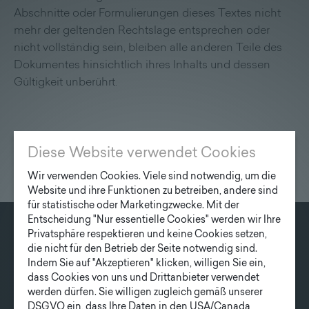
Lieferprogramm
Abschnitte oder Formulierungen dieses Textes nicht
mehr der geltenden Rechtslage entsprechen oder
nicht vollständig sein, bleiben alle anderen Teile des
Kontakt
|
Jobs
Dokumentes hinsichtlich ihres Inhalts und dessen
Gültigkeit unberührt.
Diese Website verwendet Cookies
Wir verwenden Cookies. Viele sind notwendig, um die
Website und ihre Funktionen zu betreiben, andere sind
für statistische oder Marketingzwecke. Mit der
Entscheidung "Nur essentielle Cookies" werden wir Ihre
Privatsphäre respektieren und keine Cookies setzen,
KONTAKT
die nicht für den Betrieb der Seite notwendig sind.
Indem Sie auf "Akzeptieren" klicken, willigen Sie ein,
Fonatsch GmbH
dass Cookies von uns und Drittanbieter verwendet
Industriestraße 6
werden dürfen. Sie willigen zugleich gemäß unserer
3390 Melk
DSGVO ein, dass Ihre Daten in den USA/Canada