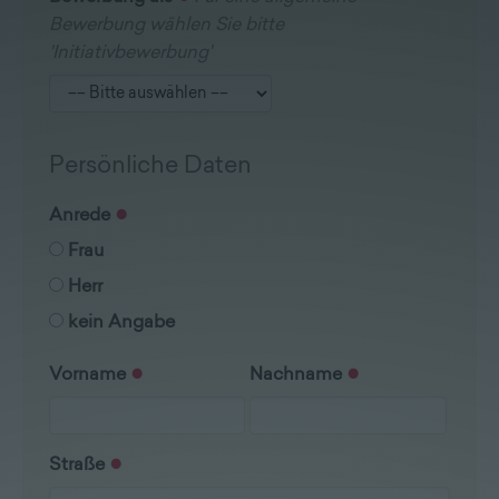
Lieferprogramm
Bewerbung wählen Sie bitte
'Initiativbewerbung'
Kontakt
|
Jobs
Persönliche Daten
Anrede
Frau
Herr
kein Angabe
Vorname
Nachname
Straße