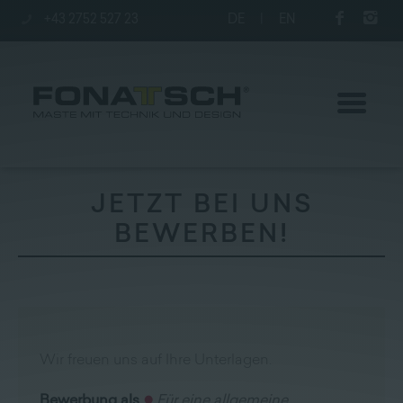
+43 2752 527 23
DE
|
EN
JETZT BEI UNS
BEWERBEN!
Aktuelles
Maste
station
Wir freuen uns auf Ihre Unterlagen.
Unternehmen
Bewerbung als
Für eine allgemeine