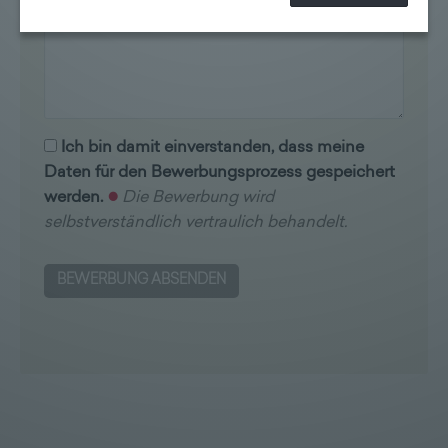
erhoben werden können. Zudem finden Sie am
Bildschirmrand ein Cookie-Icon wo Sie jederzeit Ihre
Einwilligung widerrufen und Widerspruch ausüben.
Weitere Infomationen finden Sie hier:
Datenschutzerklärung
Ich bin damit einverstanden, dass meine
Daten für den Bewerbungsprozess gespeichert
werden.
Die Bewerbung wird
selbstverständlich vertraulich behandelt.