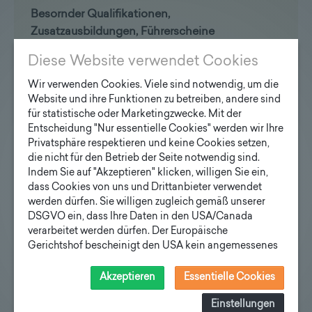
Besornder Qualifikationen,
Zusatzausbildungen, Führerscheine
Diese Website verwendet Cookies
Wir verwenden Cookies. Viele sind notwendig, um die
Website und ihre Funktionen zu betreiben, andere sind
für statistische oder Marketingzwecke. Mit der
Entscheidung "Nur essentielle Cookies" werden wir Ihre
Privatsphäre respektieren und keine Cookies setzen,
die nicht für den Betrieb der Seite notwendig sind.
Indem Sie auf "Akzeptieren" klicken, willigen Sie ein,
OPTIONAL: Möglichkeit zum
dass Cookies von uns und Drittanbieter verwendet
Dokumentenupload
werden dürfen. Sie willigen zugleich gemäß unserer
DSGVO ein, dass Ihre Daten in den USA/Canada
Dokumenten-Upload
optional
verarbeitet werden dürfen. Der Europäische
Gerichtshof bescheinigt den USA kein angemessenes
Datenschutzniveau. Es besteht daher insbesondere das
Risiko, dass ihre Daten durch US-Behörden, zu
Akzeptieren
Essentielle Cookies
Raum für weitere Bemerkungen
optional
Kontroll- und zu Überwachungszwecken, verarbeitet
werden und dagegen keine wirksamen Rechtsbehelfe
Einstellungen