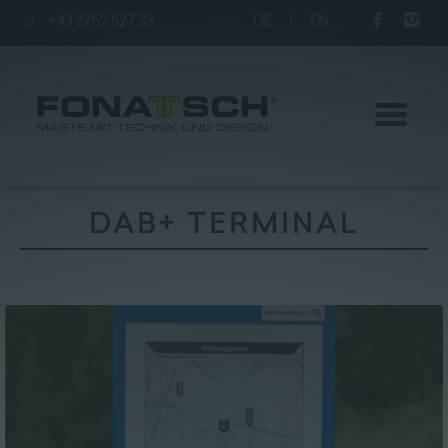
+43 2752 527 23
DE
|
EN
DAB+ TERMINAL
Aktuelles
Maste
station
Unternehmen