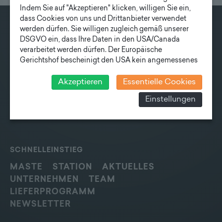
Indem Sie auf "Akzeptieren" klicken, willigen Sie ein,
dass Cookies von uns und Drittanbieter verwendet
werden dürfen. Sie willigen zugleich gemäß unserer
KONTAKT
DSGVO ein, dass Ihre Daten in den USA/Canada
verarbeitet werden dürfen. Der Europäische
Fonatsch GmbH
Gerichtshof bescheinigt den USA kein angemessenes
Industriestraße 6
Datenschutzniveau. Es besteht daher insbesondere das
3390 Melk
Risiko, dass ihre Daten durch US-Behörden, zu
Akzeptieren
Essentielle Cookies
Kontroll- und zu Überwachungszwecken, verarbeitet
Einstellungen
T
+43 27 52/ 52 723-0
werden und dagegen keine wirksamen Rechtsbehelfe
erhoben werden können. Zudem finden Sie am
E
office@fonatsch.at
Bildschirmrand ein Cookie-Icon wo Sie jederzeit Ihre
Einwilligung widerrufen und Widerspruch ausüben.
Weitere Infomationen finden Sie hier:
SCHNELLEINSTIEG
Datenschutzerklärung
MASTE
STATION
AKTUELLES
UNTERNEHMEN
TEAM
LIEFERPROGRAMM
NEWSLETTER