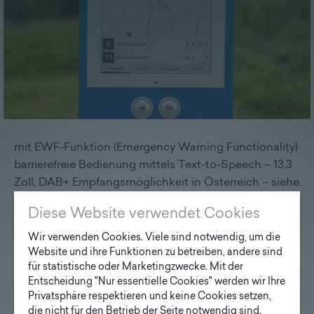
Lieferprogramm
Kontakt
|
Jobs
mit EWF-Funktion (Emergency Warning Functionality)
barrierefreie Bedienung mittels Text-to-Speech – 13,3
Zoll, DAB+ Empfangsmöglichkeit in Österreich – siehe
Karte auf www.radiotechnikum.at
Diese Website verwendet Cookies
Wir verwenden Cookies. Viele sind notwendig, um die
Website und ihre Funktionen zu betreiben, andere sind
für statistische oder Marketingzwecke. Mit der
Entscheidung "Nur essentielle Cookies" werden wir Ihre
Privatsphäre respektieren und keine Cookies setzen,
die nicht für den Betrieb der Seite notwendig sind.