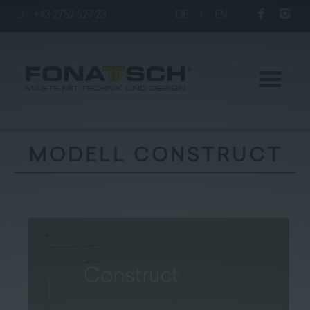
+43 2752 527 23
DE
|
EN
MODELL CONSTRUCT
Aktuelles
Maste
station
Unternehmen