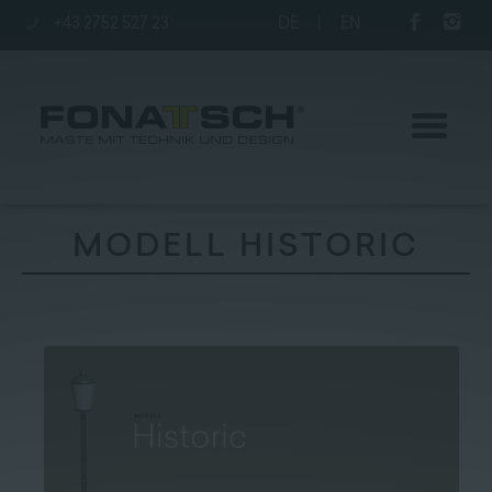
+43 2752 527 23
DE
|
EN
MODELL HISTORIC
Aktuelles
Maste
station
Unternehmen