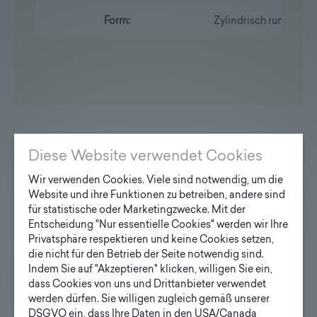
Form:
Zylindrisch rund
Diese Website verwendet Cookies
Haben wir Ihr Interesse
Wir verwenden Cookies. Viele sind notwendig, um die
geweckt?
Website und ihre Funktionen zu betreiben, andere sind
für statistische oder Marketingzwecke. Mit der
Entscheidung "Nur essentielle Cookies" werden wir Ihre
Privatsphäre respektieren und keine Cookies setzen,
die nicht für den Betrieb der Seite notwendig sind.
Indem Sie auf "Akzeptieren" klicken, willigen Sie ein,
Anfrage Designmaste
dass Cookies von uns und Drittanbieter verwendet
werden dürfen. Sie willigen zugleich gemäß unserer
Ihre E-Mail Adresse
DSGVO ein, dass Ihre Daten in den USA/Canada