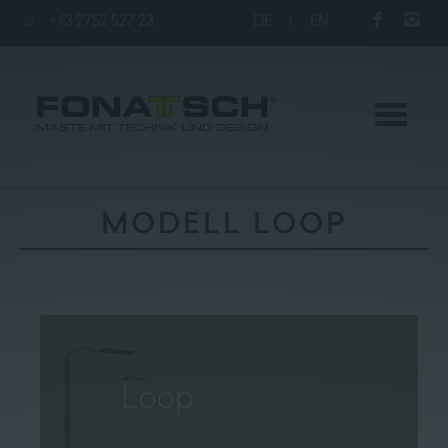
+43 2752 527 23
DE
|
EN
MODELL LOOP
Aktuelles
Maste
station
Unternehmen