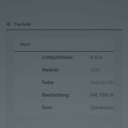
Technik
Mast
Lichtpunkthöhe:
4-12 m
Material:
Stahl
Farbe:
Anthrazit /Aluminiu
Beschichtung:
RAL 7016 / RAL 900
Form:
Zylindrisch abgeset