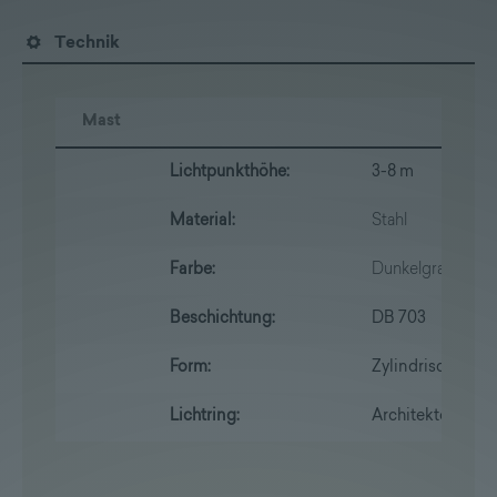
Technik
Mast
Lichtpunkthöhe:
3-8 m
Material:
Stahl
Farbe:
Dunkelgraumetall
Beschichtung:
DB 703
Form:
Zylindrisch rund
Lichtring:
Architektonische