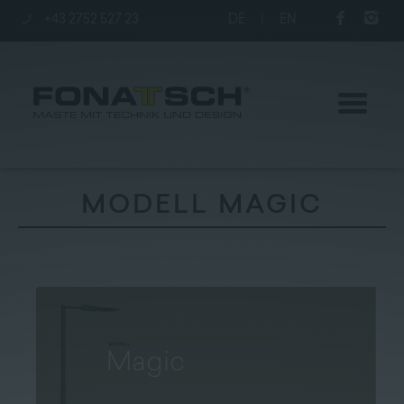
+43 2752 527 23
DE
|
EN
MODELL MAGIC
Aktuelles
Maste
station
Unternehmen