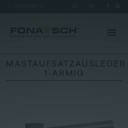
+43 2752 527 23
DE
|
EN
MASTAUFSATZAUSLEGER
1-ARMIG
Aktuelles
Maste
station
Unternehmen