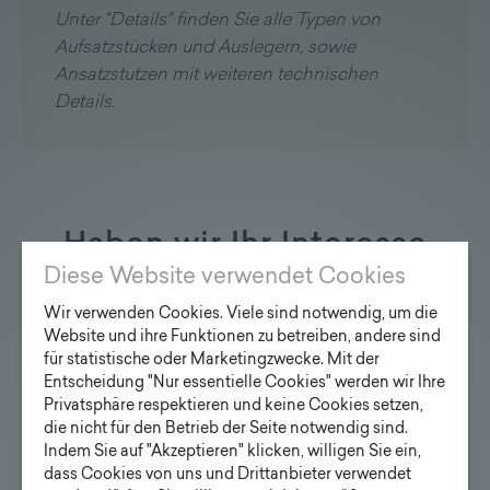
Unter "Details" finden Sie alle Typen von
Aufsatzstücken und Auslegern, sowie
Ansatzstutzen mit weiteren technischen
Details.
Haben wir Ihr Interesse
Diese Website verwendet Cookies
geweckt?
Wir verwenden Cookies. Viele sind notwendig, um die
Website und ihre Funktionen zu betreiben, andere sind
für statistische oder Marketingzwecke. Mit der
Entscheidung "Nur essentielle Cookies" werden wir Ihre
Privatsphäre respektieren und keine Cookies setzen,
Anfrage Lichtmaste
die nicht für den Betrieb der Seite notwendig sind.
Indem Sie auf "Akzeptieren" klicken, willigen Sie ein,
Ihre E-Mail Adresse
dass Cookies von uns und Drittanbieter verwendet