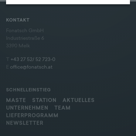
erhoben werden können. Zudem finden Sie am
Bildschirmrand ein Cookie-Icon wo Sie jederzeit Ihre
Einwilligung widerrufen und Widerspruch ausüben.
Weitere Infomationen finden Sie hier:
KONTAKT
Datenschutzerklärung
Fonatsch GmbH
Industriestraße 6
3390 Melk
T
+43 27 52/ 52 723-0
E
office@fonatsch.at
SCHNELLEINSTIEG
MASTE
STATION
AKTUELLES
UNTERNEHMEN
TEAM
LIEFERPROGRAMM
NEWSLETTER