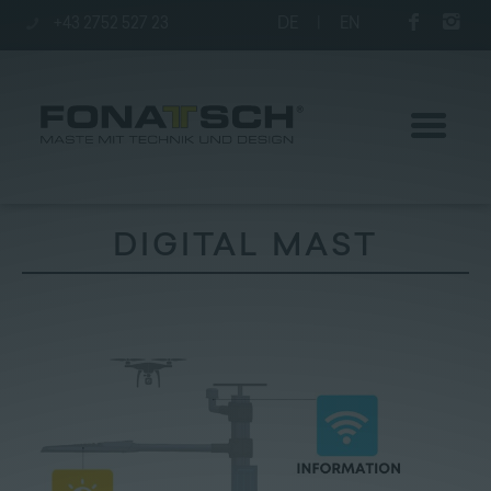
+43 2752 527 23
DE
|
EN
DIGITAL MAST
Aktuelles
Maste
station
Unternehmen