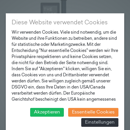
Diese Website verwendet Cookies
Wir verwenden Cookies. Viele sind notwendig, um die
Website und ihre Funktionen zu betreiben, andere sind
für statistische oder Marketingzwecke. Mit der
Entscheidung "Nur essentielle Cookies" werden wir Ihre
Privatsphäre respektieren und keine Cookies setzen,
die nicht für den Betrieb der Seite notwendig sind.
Indem Sie auf "Akzeptieren" klicken, willigen Sie ein,
dass Cookies von uns und Drittanbieter verwendet
werden dürfen. Sie willigen zugleich gemäß unserer
DSGVO ein, dass Ihre Daten in den USA/Canada
verarbeitet werden dürfen. Der Europäische
Gerichtshof bescheinigt den USA kein angemessenes
Datenschutzniveau. Es besteht daher insbesondere das
Risiko, dass ihre Daten durch US-Behörden, zu
Akzeptieren
Essentielle Cookies
Kontroll- und zu Überwachungszwecken, verarbeitet
Einstellungen
werden und dagegen keine wirksamen Rechtsbehelfe