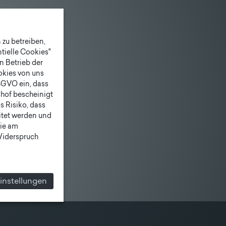
zu betreiben,
tielle Cookies"
n Betrieb der
ookies von uns
SGVO ein, dass
shof bescheinigt
 Risiko, dass
itet werden und
ie am
 Widerspruch
instellungen