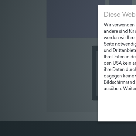
Unternehmen
|
Diese Web
Lieferprogramm
Wir verwenden C
andere sind für
werden wir Ihre 
Seite notwendig 
und Drittanbiet
Ihre Daten in d
den USA kein a
ihre Daten durc
dagegen keine 
Bildschirmrand 
ausüben. Weiter