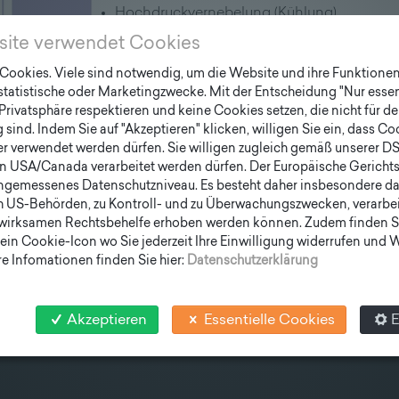
Hochdruckvernebelung (Kühlung)
smart metering (intelligente Zähler)
site verwendet Cookies
integrierte "Blühflächen" Nützlingshotel
ookies. Viele sind notwendig, um die Website und ihre Funktionen 
 statistische oder Marketingzwecke. Mit der Entscheidung "Nur essen
Privatsphäre respektieren und keine Cookies setzen, die nicht für de
sind. Indem Sie auf "Akzeptieren" klicken, willigen Sie ein, dass C
er verwendet werden dürfen. Sie willigen zugleich gemäß unserer D
en USA/Canada verarbeitet werden dürfen. Der Europäische Gericht
ngemessenes Datenschutzniveau. Es besteht daher insbesondere das
h US-Behörden, zu Kontroll- und zu Überwachungszwecken, verarbe
wirksamen Rechtsbehelfe erhoben werden können. Zudem finden S
ein Cookie-Icon wo Sie jederzeit Ihre Einwilligung widerrufen und
e Infomationen finden Sie hier:
Datenschutzerklärung
Akzeptieren
Essentielle Cookies
E