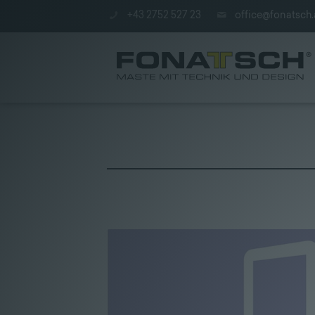
+43 2752 527 23
office@fonatsch.
Aktuelles
|
Maste
|
station
|