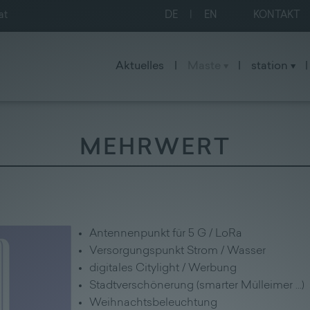
at
DE
|
EN
KONTAKT
Aktuelles
|
Maste
|
station
|
MEHRWERT
Antennenpunkt für 5 G / LoRa
Versorgungspunkt Strom / Wasser
digitales Citylight / Werbung
Stadtverschönerung (smarter Mülleimer ...)
Weihnachtsbeleuchtung