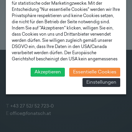
für statistische oder Marketingzwecke. Mit der
Entscheidung "Nur essentielle Cookies" werden wir Ihre
Privatsphäre respektieren und keine Cookies setzen,
die nicht für den Betrieb der Seite notwendig sind.
Indem Sie auf "Akzeptieren" klicken, willigen Sie ein,
dass Cookies von uns und Drittanbieter verwendet
werden dürfen. Sie willigen zugleich gemäß unserer
DSGVO ein, dass Ihre Daten in den USA/Canada
verarbeitet werden dürfen. Der Europäische
Gerichtshof bescheinigt den USA kein angemessenes
Datenschutzniveau. Es besteht daher insbesondere das
KONTAKT
Risiko, dass ihre Daten durch US-Behörden, zu
Akzeptieren
Essentielle Cookies
Kontroll- und zu Überwachungszwecken, verarbeitet
Fonatsch GmbH
Einstellungen
werden und dagegen keine wirksamen Rechtsbehelfe
Industriestraße 6
erhoben werden können. Zudem finden Sie am
3390 Melk
Bildschirmrand ein Cookie-Icon wo Sie jederzeit Ihre
Einwilligung widerrufen und Widerspruch ausüben.
T
+43 27 52/ 52 723-0
Weitere Infomationen finden Sie hier:
E
office@fonatsch.at
Datenschutzerklärung