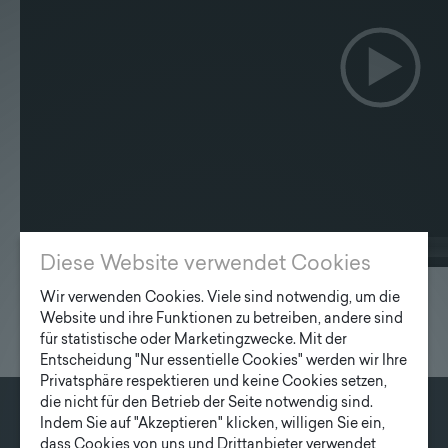
Lieferprogramm
Kontakt
|
Jobs
00:00
Diese Website verwendet Cookies
Wir verwenden Cookies. Viele sind notwendig, um die
Website und ihre Funktionen zu betreiben, andere sind
für statistische oder Marketingzwecke. Mit der
Entscheidung "Nur essentielle Cookies" werden wir Ihre
Privatsphäre respektieren und keine Cookies setzen,
die nicht für den Betrieb der Seite notwendig sind.
Indem Sie auf "Akzeptieren" klicken, willigen Sie ein,
KONTAKT
dass Cookies von uns und Drittanbieter verwendet