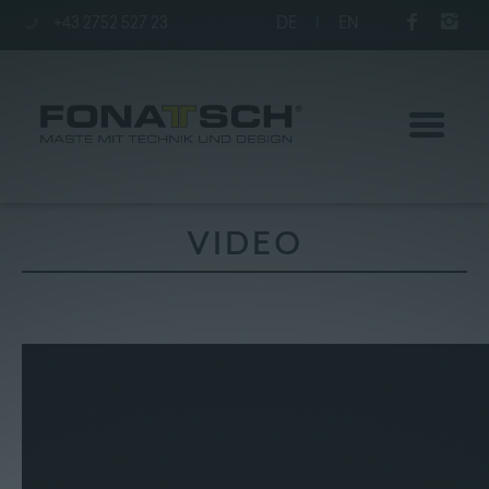
+43 2752 527 23
DE
|
EN
VIDEO
Aktuelles
Maste
station
Unternehmen