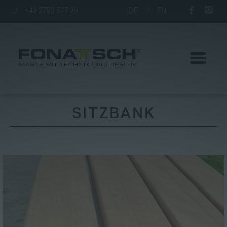
+43 2752 527 23
DE
|
EN
SITZBANK
Aktuelles
Maste
station
Unternehmen