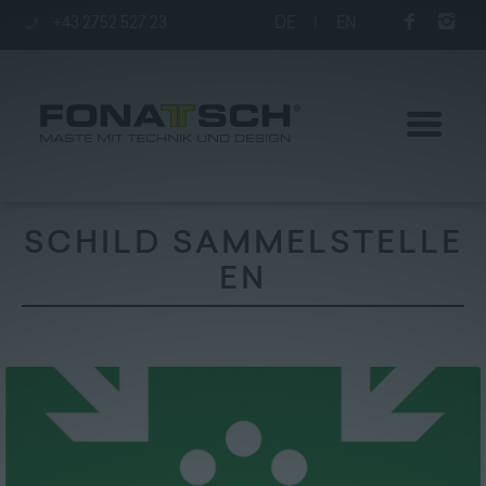
+43 2752 527 23
DE
|
EN
SCHILD SAMMELSTELLE
EN
Aktuelles
Maste
station
Unternehmen