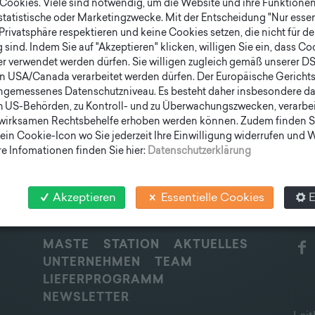
ookies. Viele sind notwendig, um die Website und ihre Funktionen 
 statistische oder Marketingzwecke. Mit der Entscheidung "Nur essen
Privatsphäre respektieren und keine Cookies setzen, die nicht für de
sind. Indem Sie auf "Akzeptieren" klicken, willigen Sie ein, dass C
er verwendet werden dürfen. Sie willigen zugleich gemäß unserer D
en USA/Canada verarbeitet werden dürfen. Der Europäische Gericht
ngemessenes Datenschutzniveau. Es besteht daher insbesondere das
h US-Behörden, zu Kontroll- und zu Überwachungszwecken, verarbe
wirksamen Rechtsbehelfe erhoben werden können. Zudem finden S
ein Cookie-Icon wo Sie jederzeit Ihre Einwilligung widerrufen und
e Infomationen finden Sie hier:
Datenschutzerklärung
Akzeptieren
Essentielle Cookies
E
SCHNELLEINSTIEG
SOC
MASTE
STATION
AKTUELLES
UNTERNEHMEN
TEAM
LIEFERPROGRAMM
NEWSLETTER