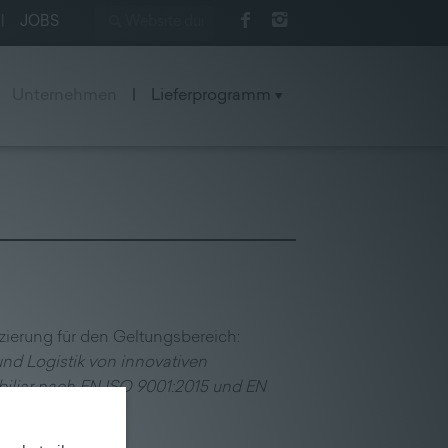
|
JOBS
Unternehmen
|
Lieferprogramm
zierung für den Geltungsbereich:
und Logistik von innovativen
iliar nach EN ISO 9001:2015 und EN