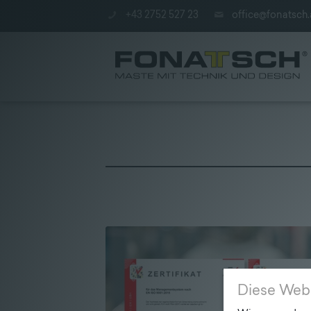
+43 2752 527 23
office@fonatsch.
Aktuelles
|
Maste
|
station
Diese Web
|