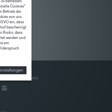
zu betreiben,
tielle Cookies"
n Betrieb der
ookies von uns
SGVO ein, dass
shof bescheinigt
 Risiko, dass
itet werden und
ie am
 Widerspruch
instellungen
IAL MEDIA & LINKS