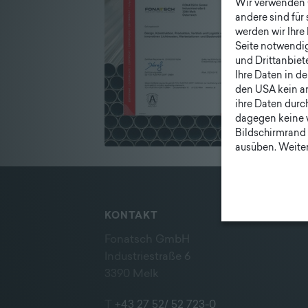
Wir verwenden C
Unternehmen
andere sind für
|
werden wir Ihre 
Seite notwendig 
Lieferprogramm
und Drittanbiet
Ihre Daten in d
den USA kein a
ihre Daten durc
dagegen keine 
Bildschirmrand 
ausüben. Weiter
KONTAKT
Fonatsch GmbH
Industriestraße 6
3390 Melk
T
+43 27 52/ 52 723-0